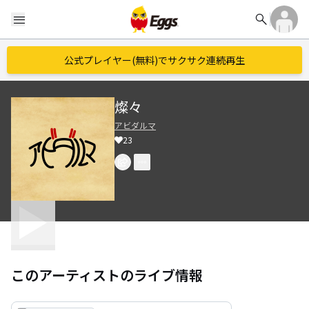
search
menu
公式プレイヤー(無料)でサクサク連続再生
燦々
アビダルマ
23
このアーティストのライブ情報