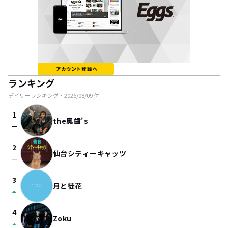
ランキング
デイリーランキング・
2026/08/09
付
1
the奥歯's
check_indeterminate_small
2
仙台シティーキャッツ
check_indeterminate_small
3
月と徒花
arrow_drop_up
4
Zoku
arrow_drop_up