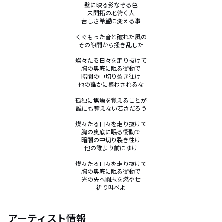
壁に映る影なぞる色

未開拓の地俯く人

苦しさ希望に変える事

くぐもった音と破れた風の

その隙間から掻き乱した

燦々たる日々を走り抜けて

胸の奥底に眠る衝動で

暗闇の中切り裂き往け

他の誰かに惑わされるな

孤独に焦燥を覚えることが

誰にも奪えない若さだろう

燦々たる日々を走り抜けて

胸の奥底に眠る衝動で

暗闇の中切り裂き往け

他の誰より前にゆけ

燦々たる日々を走り抜けて

胸の奥底に眠る衝動で

光の先へ闘志を燃やせ

祈り叫べよ
アーティスト情報