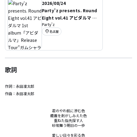
2026/08/24
Party’z presents. Round
Eight vol.41 アビダルマ 1s
Party'z
t album「アビダルマ」Rel
location_on
名古屋
ease Tour”ガムシャラダ
ルマ Tour”
歌詞
作詞：
永田凜太郎
作曲：
永田凜太郎
君のやわ肌に滲む色

瘡蓋を剥がしみえた色

重ねた指先探す人

砂埃舞う明日の一歩

愛しい日々を彩る色
