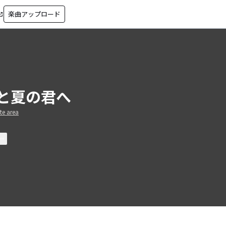
楽曲アップロード
in_new
と夏の君へ
te area