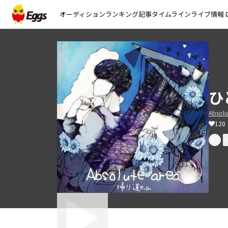
オーディション
ランキング
記事
タイムライン
ライブ情報
open_
ひ
Absolu
120