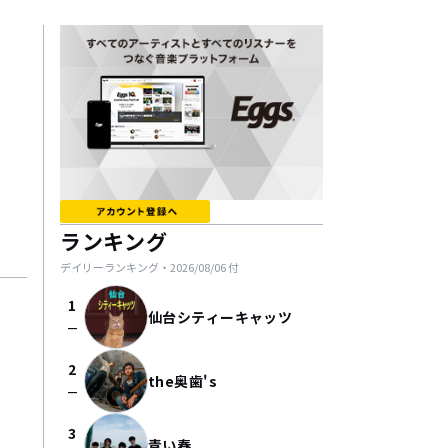
ランキング
デイリーランキング・
2026/08/06
付
1
仙台シティーキャッツ
check_indeterminate_small
2
the奥歯's
check_indeterminate_small
3
青い春