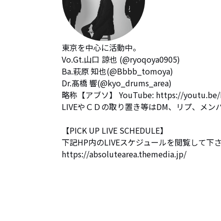
東京を中心に活動中。

Vo.Gt.山口 諒也 (@ryoqoya0905) 

Ba.萩原 知也(@Bbbb_tomoya)

Dr.髙橋 響(@kyo_drums_area) 

略称【アブソ】 YouTube: https://youtu.be/
LIVEやＣＤの取り置き等はDM、リプ、メン
【PICK UP LIVE SCHEDULE】

下記HP内のLIVEスケジュールを閲覧して下さ
https://absolutearea.themedia.jp/