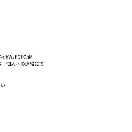
NnhWJFGFChM

バー個人への連絡にて

い。
