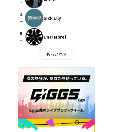
arrow_drop_up
4
Sick Lily
check_indeterminate_small
5
Unti Morel
arrow_drop_up
もっと見る