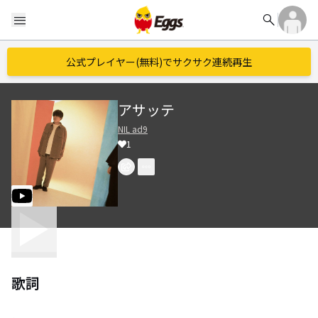
search
menu
公式プレイヤー(無料)でサクサク連続再生
アサッテ
NIL ad9
1
歌詞