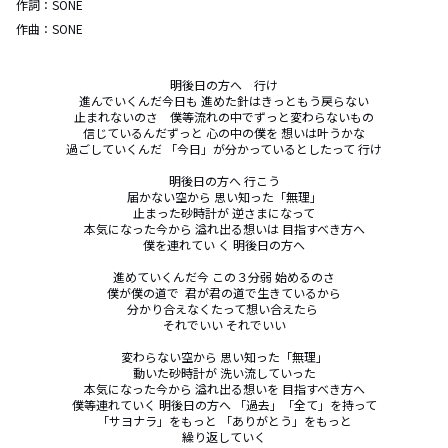
作詞：
SONE
作曲：
SONE
明後日の方へ　行け

進んでいくんだ今日も 進めた針はきっともう戻らない

止まれないのさ　僕等流れの中でずっと変わらないもの

信じているんだずっと 心の中の僕を 想いは叶うかな

過ごしていくんだ 「今日」が分かっているとしたって 行け

明後日の方へ 行こう

届かない空から 思い知った「無理」

止まった砂時計が 逆さまになって

本気になった今から 溢れ出る想いは 目指すべき方へ

僕を連れてい く 明後日の方へ

進めていくんだ今 この３分弱 始めるのさ

僕が僕の道で  君が君の道で生きているから

分かり合えなくたって想い合えたら 

それでいい それでいい

変わらない空から 思い知った「無理」

動いた砂時計が 洗い流していった

本気になった今から 溢れ出る想いを 目指すべき方へ

僕等連れていく 明後日の方へ 「過去」「全て」を持って

「サヨナラ」をもっと 「ありがとう」をもっと

繰り返していく
