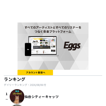
ランキング
デイリーランキング・
2026/08/06
付
1
仙台シティーキャッツ
check_indeterminate_small