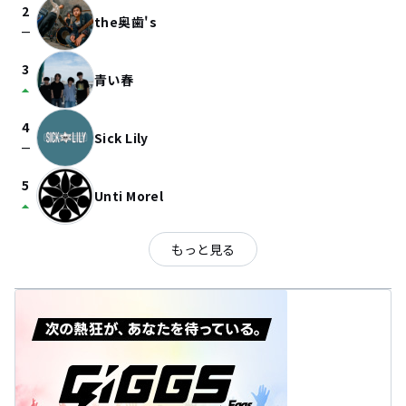
2
the奥歯's
check_indeterminate_small
3
青い春
arrow_drop_up
4
Sick Lily
check_indeterminate_small
5
Unti Morel
arrow_drop_up
もっと見る