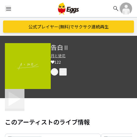
search
menu
公式プレイヤー(無料)でサクサク連続再生
告白Ⅱ
月と徒花
122
このアーティストのライブ情報