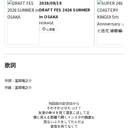
2026/08/18
DRAFT FES 2026 SUMMER
in OSAKA
HOKAGE
location_on
心斎橋
歌詞
作詞：
冨岡竜之介
作曲：
冨岡竜之介
何回目の記念日から

そわそわさせたっけ？

友達の幸せを見て溜息こぼしてる

僕に見える距離で開くインスタの画面も

見ないふりをしてたんだよ

覚悟を持てなくて
