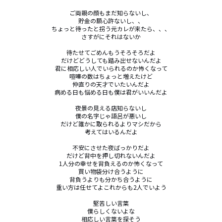
ご両親の顔もまだ知らないし、

貯金の額心許ないし、、

ちょっと待ったと拐う元カレが来たら、、、

さすがにそれはないか

待たせてごめんもうそろそろだよ

だけどどうしても踏み出せないんだよ

君に相応しい人でいられるのか怖くなって

喧嘩の数はちょっと増えたけど

仲直りの天才でいたいんだよ

病める日も悩める日も僕は君がいいんだよ

夜景の見える店知らないし

僕の名字じゃ語呂が悪いし

だけど誰かに取られるよりマシだから

考えてはいるんだよ

不安にさせた夜ばっかりだよ

だけど背中を押し切れないんだよ

1人分の幸せを背負えるのか怖くなって

買い物袋分け合うように

背負うよりも分かち合うように

重い方は任せてよこれからも2人でいよう

堅苦しい言葉

僕らしくないよな

相応しい言葉を探そう
