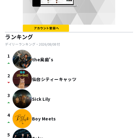
ランキング
デイリーランキング・
2026/08/08
付
1
the奥歯's
arrow_drop_up
2
仙台シティーキャッツ
arrow_drop_down
3
Sick Lily
arrow_drop_up
4
Boy Meets
arrow_drop_up
5