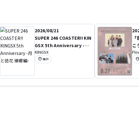
2026/08/21
20
SUPER 246 COASTER!! KIN
「
GSX 5th Anniversary -月
こ
KINGSX
Flo
と徒花 帰郷編-
location_on
location
神戸