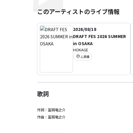
このアーティストのライブ情報
2026/08/18
DRAFT FES 2026 SUMMER
in OSAKA
HOKAGE
location_on
心斎橋
歌詞
作詞：
冨岡竜之介
作曲：
冨岡竜之介