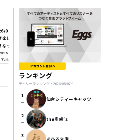
26/08/27
2026/08/30
音楽に恋をした！（ので
GIGGS(by Eggs)×CIR
うなっています。）」
×KYODO TOKAI pre.
wers Loft
CIRCUS
OP ROCK CIRCUS Extr
_on
location_on
下北沢
名古屋
l.1」 supported by H
confirmation_number
FM "HEART BREAKER
GIGGSトリオキ
ランキング
デイリーランキング・
2026/08/07
付
1
仙台シティーキャッツ
check_indeterminate_small
2
the奥歯's
check_indeterminate_small
3
あひる文庫