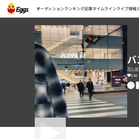
オーディション
ランキング
記事
タイムライン
ライブ情報
open_
バ
月と徒
140