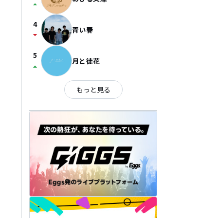
arrow_drop_up
4
青い春
arrow_drop_down
5
月と徒花
arrow_drop_up
もっと見る