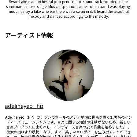
Swan Lake is an orchestral pop genre music soundtrack included in the 
same name music single. Music inspiration came from a band was playing 
music nearby a lake whereas there was a swan in it. It heard the beautiful 
melody and danced accordingly to the melody.
アーティスト情報
adelineyeo_hp
Adeline Yeo（HP）は、シンガポールのアジア地域に拠点を置く無署名のイン
ディーズミュージシャンです。音楽に関する知識や経験がないため、新しい
音楽プログラムに出くわし、インディーズ音楽の旅で作曲を始めました。 、
彼女の指はより敏捷になり、すぐに美しいメロディーを生み出すことができ
ました。彼女は音楽が彼女の人生を明るくすることを感じ、他の人にそれを