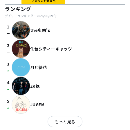
ランキング
デイリーランキング・
2026/08/09
付
1
the奥歯's
check_indeterminate_small
2
仙台シティーキャッツ
check_indeterminate_small
3
月と徒花
arrow_drop_up
4
Zoku
arrow_drop_up
5
JUGEM.
arrow_drop_up
もっと見る