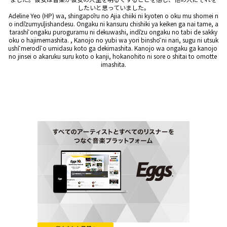
したいと思っていました。

Adeline Yeo (HP) wa, shingapōru no Ajia chiiki ni kyoten o oku mu shomei n
o indīzumyūjishandesu. Ongaku ni kansuru chishiki ya keiken ga nai tame, a
tarashī ongaku puroguramu ni dekuwashi, indīzu ongaku no tabi de sakky
oku o hajimemashita. , Kanojo no yubi wa yori binshō ni nari, sugu ni utsuk
ushī merodī o umidasu koto ga dekimashita. Kanojo wa ongaku ga kanojo 
no jinsei o akaruku suru koto o kanji, hokanohito ni sore o shitai to omotte 
imashita.