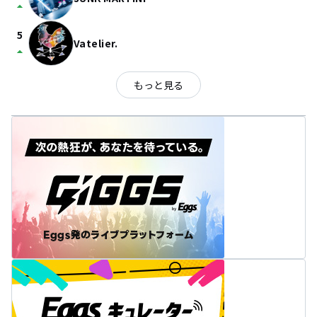
arrow_drop_up
5
Vatelier.
arrow_drop_up
もっと見る