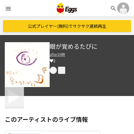
search
menu
公式プレイヤー(無料)でサクサク連続再生
眼が覚めるたびに
after20時
2
このアーティストのライブ情報