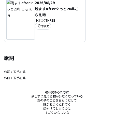
2026/08/29
晩ますafterぐっと20年こ
らえ時
下北沢 THREE
location_on
下北沢
歌詞
作詞：
玉手初美
作曲：
玉手初美
眼が覚めるたびに

少しずつ見える物が少なくなっている

あの子のことをおもうだけで

眼があつくぬれてく

ぼやけてしまうのは

すごくかなしいな
