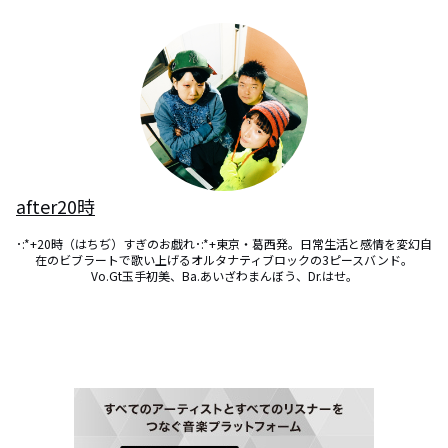
after20時
･:*+20時（はちぢ）すぎのお戯れ･:*+東京・葛西発。日常生活と感情を変幻自
在のビブラートで歌い上げるオルタナティブロックの3ピースバンド。

Vo.Gt玉手初美、Ba.あいざわまんぼう、Dr.はせ。