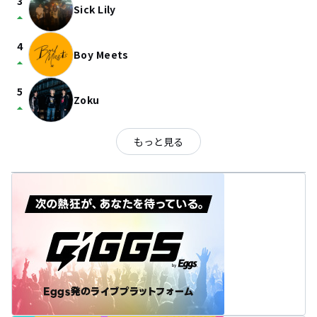
3
Sick Lily
arrow_drop_up
4
Boy Meets
arrow_drop_up
5
Zoku
arrow_drop_up
もっと見る