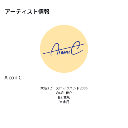
アーティスト情報
AiconiC
大阪3ピースロックバンド2006

Vo.Gt 春介

Ba.依永

Dr.水月