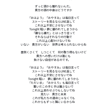
ずっと頭から離れないんだ。

貴方の頭の中身はどうですか

「おはよう」「おやすみ」は毎日言って

ストーリーを見るならLINE返して

これ以上不安にさせないでね

Tonight 暗い 夢に襲われてしまうから

「嫌なら嫌だ」とはっきり言って

それならばそれなりの行動で

これ以上心配かけないでね

いない　貴方がいない　世界は考えられないからね

面倒くさくて　しつこくて　何の取り柄もないけど

貴方への想いだけは誰にも

負けない自信があるのです。　

「おはよう」「おやすみ」は毎日言って

ストーリーを見るならLINE返して

これ以上不安にさせないでね

Tonight 暗い　夢に襲われてしまうから

「ただいま」「おかえり」も毎日言って

繋いだこの手と手は離さないで

これ以上思わせぶりもしないでね

見たい　貴方と未来

これが私たちの運命じゃなくても

これからもずっと隣にいるからね