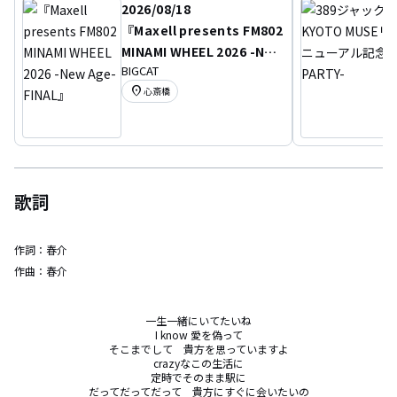
2026/08/18
『Maxell presents FM802
MINAMI WHEEL 2026 -New
BIGCAT
Age- FINAL』
location_on
心斎橋
歌詞
作詞：
春介
作曲：
春介
一生一緒にいてたいね

I know 愛を偽って

そこまでして　貴方を思っていますよ

crazyなこの生活に

定時でそのまま駅に

だってだってだって　貴方にすぐに会いたいの
