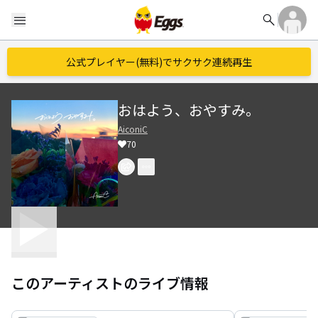
search
menu
公式プレイヤー(無料)でサクサク連続再生
おはよう、おやすみ。
AiconiC
70
このアーティストのライブ情報