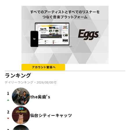
ランキング
デイリーランキング・
2026/08/08
付
1
the奥歯's
arrow_drop_up
2
仙台シティーキャッツ
arrow_drop_down