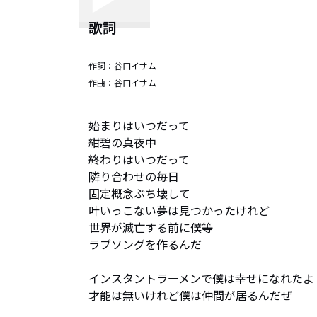
歌詞
作詞：
谷口イサム
作曲：
谷口イサム
始まりはいつだって

紺碧の真夜中

終わりはいつだって

隣り合わせの毎日

固定概念ぶち壊して

叶いっこない夢は見つかったけれど

世界が滅亡する前に僕等

ラブソングを作るんだ

インスタントラーメンで僕は幸せになれたよ

才能は無いけれど僕は仲間が居るんだぜ
