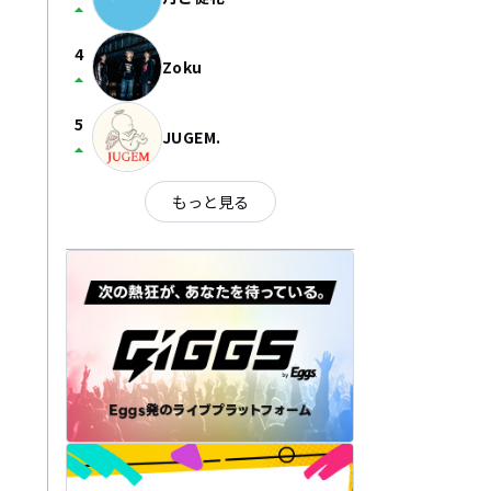
arrow_drop_up
4
Zoku
arrow_drop_up
5
JUGEM.
arrow_drop_up
もっと見る