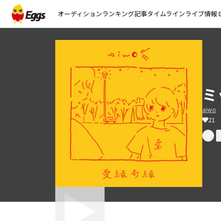
オーディション
ランキング
記事
タイムライン
ライブ情報
open_
ミ
aiwo
21