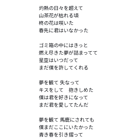
灼熱の日々を超えて

山茶花が枯れる頃

柊の花は咲いた

春先に君はいなかった

ゴミ箱の中にはきっと

燃え尽きた夢が詰まってて

星空はいつだって

まだ僕を許してくれる

夢を観て 失なって

キスをして　抱きしめた

僕は君を好きになって

まだ君を愛してたんだ

夢を観て 馬鹿にされても

僕まだここにいたかった

青き春を引き摺って
