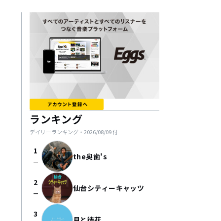
ランキング
デイリーランキング・
2026/08/09
付
1
the奥歯's
check_indeterminate_small
2
仙台シティーキャッツ
check_indeterminate_small
3
月と徒花