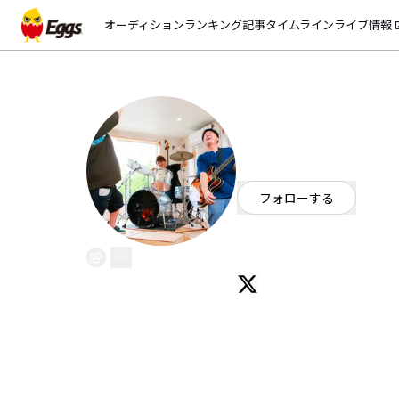
オーディション
ランキング
記事
タイムライン
ライブ情報
open_
Lazy Damn Boys
EggsID：
akamaru
41
フォロワー
フォローする
長野県
ポップ
/
パンク・メロコ
長野県を中心に活動しています！