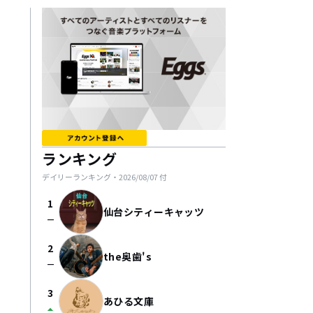
ランキング
デイリーランキング・
2026/08/07
付
1
仙台シティーキャッツ
check_indeterminate_small
2
the奥歯's
check_indeterminate_small
3
あひる文庫
arrow_drop_up