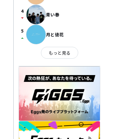
4
青い春
arrow_drop_down
5
月と徒花
arrow_drop_up
もっと見る