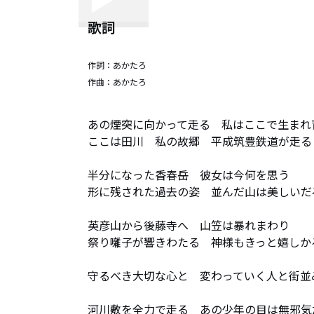
歌詞
作詞：
あかたろ
作曲：
あかたろ
あの煙突に向かって走る　私はここで生まれ育
ここは田川　私の故郷　平成筑豊鉄道が走る

半分になった香春岳　彼女は今何を思う

形に残された過去の姿　並んだ山は美しいだろ
英彦山から後藤寺へ　山笠は暴れまわり

祭り囃子が響きわたる　神様もきっと嬉しかろ
守るべき大切な心と　変わっていく人と街並み
河川敷を全力で走る　あの少年の目は無邪気だ