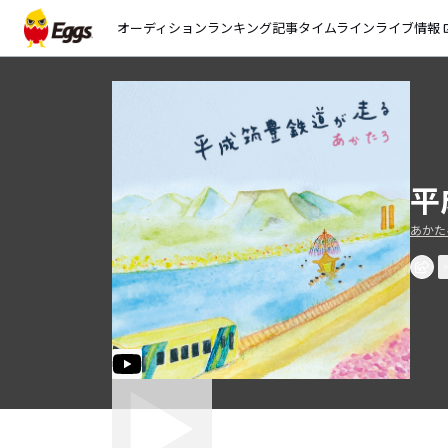
オーディション
ランキング
記事
タイムライン
ライブ情報
open_
平
あかた