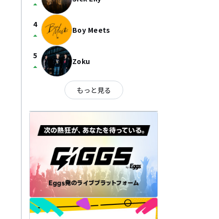
arrow_drop_up
4
Boy Meets
arrow_drop_up
5
Zoku
arrow_drop_up
もっと見る