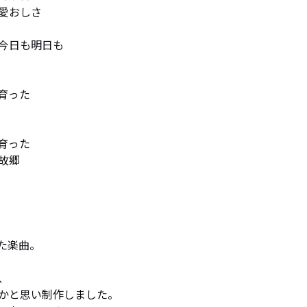
おしさ

今日も明日も

った

った

故郷
楽曲。



かと思い制作しました。
