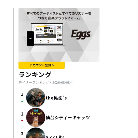
ランキング
デイリーランキング・
2026/08/08
付
1
the奥歯's
arrow_drop_up
2
仙台シティーキャッツ
arrow_drop_down
3
Sick Lily