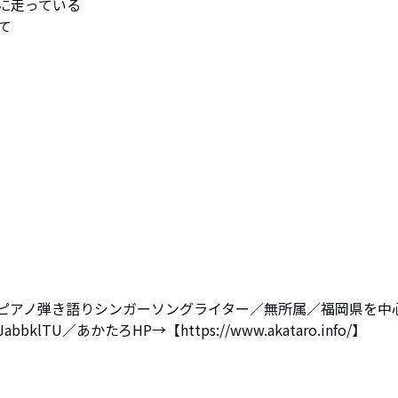
走っている



ピアノ弾き語りシンガーソングライター／無所属／福岡県を中
abbklTU／あかたろHP→【https://www.akataro.info/】