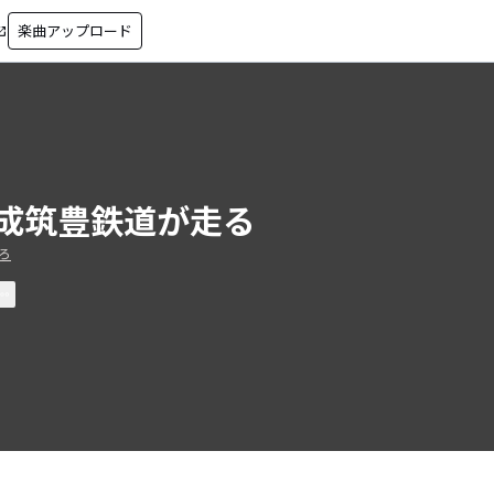
楽曲アップロード
in_new
成筑豊鉄道が走る
ろ