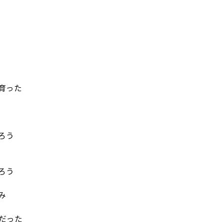
った

う

う



った
