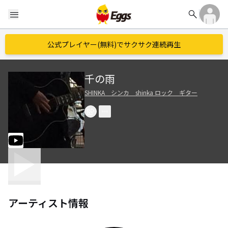
search
menu
公式プレイヤー(無料)でサクサク連続再生
千の雨
SHINKA シンカ shinka ロック ギター
アーティスト情報