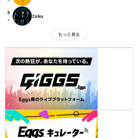
arrow_drop_up
5
Zoku
arrow_drop_up
もっと見る