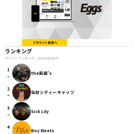
ランキング
デイリーランキング・
2026/08/08
付
1
the奥歯's
arrow_drop_up
2
仙台シティーキャッツ
arrow_drop_down
3
Sick Lily
arrow_drop_up
4
Boy Meets