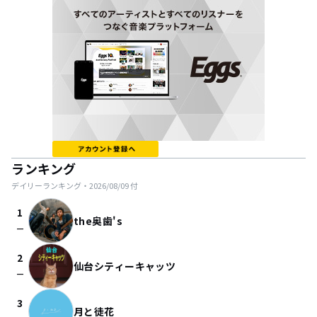
ランキング
デイリーランキング・
2026/08/09
付
1
the奥歯's
check_indeterminate_small
2
仙台シティーキャッツ
check_indeterminate_small
3
月と徒花