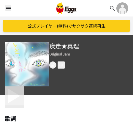
search
menu
公式プレイヤー(無料)でサクサク連続再生
疾走★真理
Original Jam
歌詞