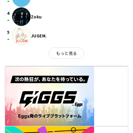
arrow_drop_up
4
Zoku
arrow_drop_up
5
JUGEM.
arrow_drop_up
もっと見る