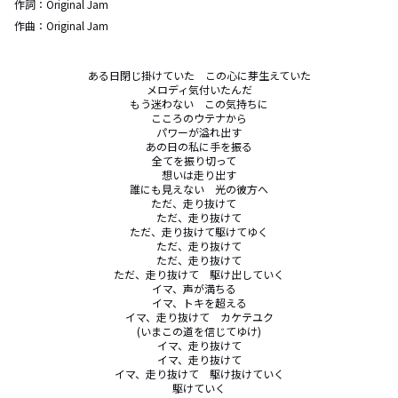
作詞：
Original Jam
作曲：
Original Jam
ある日閉じ掛けていた　この心に芽生えていた

メロディ気付いたんだ

もう迷わない　この気持ちに

こころのウテナから

パワーが溢れ出す

あの日の私に手を振る

全てを振り切って　

想いは走り出す

誰にも見えない　光の彼方へ

ただ、走り抜けて　

ただ、走り抜けて

ただ、走り抜けて駆けてゆく

ただ、走り抜けて

ただ、走り抜けて

ただ、走り抜けて　駆け出していく

イマ、声が満ちる　

イマ、トキを超える

イマ、走り抜けて　カケテユク

(いまこの道を信じてゆけ)

イマ、走り抜けて

イマ、走り抜けて

イマ、走り抜けて　駆け抜けていく

駆けていく