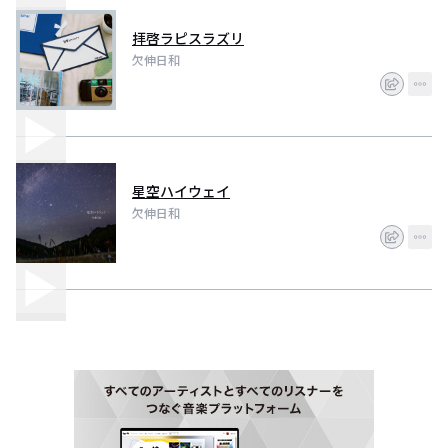
拝啓ラピスラズリ
欠伸日和
星空ハイウェイ
欠伸日和