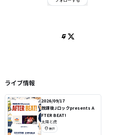
フォローする
兵庫県
ポップ
/
ヒップホップ・ラップ
| あくびびより | ﾌﾛﾑ ｱﾏｶﾞｻｷ : ) | 2022年11月結成 |
ライブ情報
2026/09/17
放課後Jロックpresents A
FTER BEAT!
太陽と虎
location_on
神戸