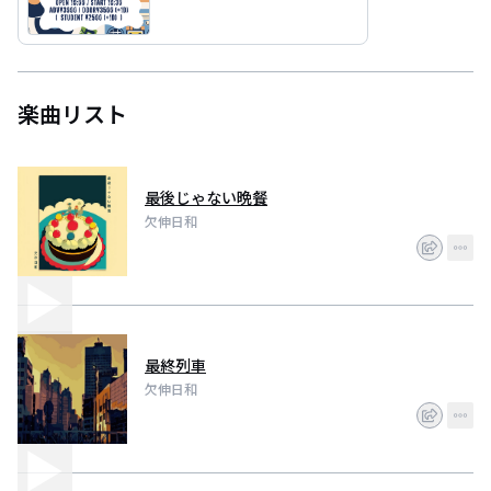
楽曲リスト
最後じゃない晩餐
欠伸日和
最終列車
欠伸日和