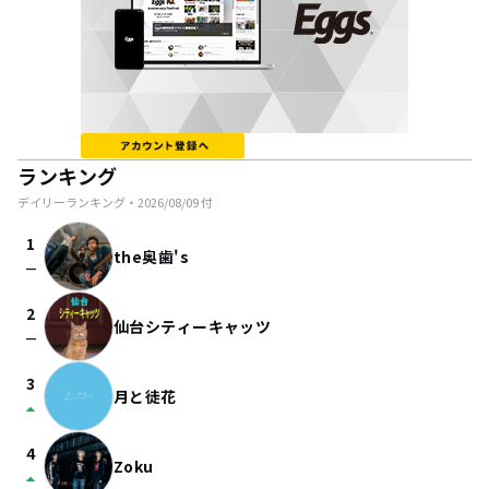
ランキング
デイリーランキング・
2026/08/09
付
1
the奥歯's
check_indeterminate_small
2
仙台シティーキャッツ
check_indeterminate_small
3
月と徒花
arrow_drop_up
4
Zoku
arrow_drop_up