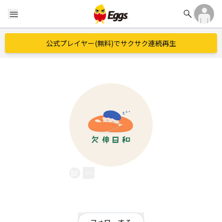
search
menu
公式プレイヤー(無料)でサクサク連続再生
欠伸日和
EggsID：
akubibiyori_zZ
12
フォロワー