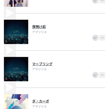
夜明け前
アマリリス
マーブリング
アマリリス
ダ・カーポ
アマリリス