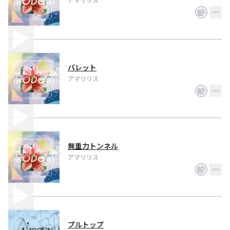
パレット
アマリリス
無重力トンネル
アマリリス
プルトップ