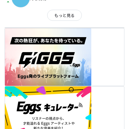
arrow_drop_up
もっと見る