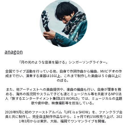
anagon
「月の光のような音楽を届ける」シンガーソングライター。

全国でライブ活動を行っている他、自身で作詞作曲から編曲、MVビデオの作
成まで行い、演奏する楽器は10以上、これまで制作した楽曲は５０曲以上に
のぼる。

また、他アーティストへの楽曲提供や、楽曲の編曲も行い、自身が理事を務
める、海外の孤児院やスラムで子ども達とミュージカル等を共創するNPO法
人「旅するエンターテイメント集団LES WORLD」では、ミュージカルの主題
歌や劇中歌、映像撮影等を担当している。

2020年9月に初のファーストアルバム「LIFE is a SHOW」を、ファンクラブ会
員と共に制作し、完全自主制作作品ながら、１ヶ月で約150枚売り上げ、202
1年3月からは東京、大阪、福岡でワンマンライブを開催。
