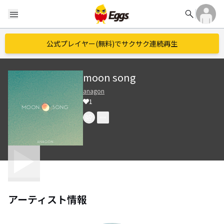
search
menu
公式プレイヤー(無料)でサクサク連続再生
moon song
anagon
1
アーティスト情報