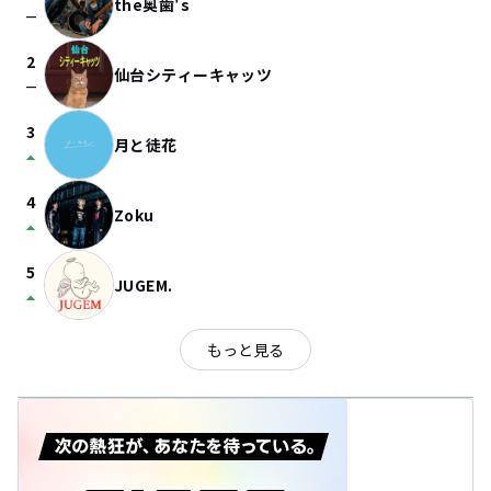
the奥歯's
check_indeterminate_small
2
仙台シティーキャッツ
check_indeterminate_small
3
月と徒花
arrow_drop_up
4
Zoku
arrow_drop_up
5
JUGEM.
arrow_drop_up
もっと見る