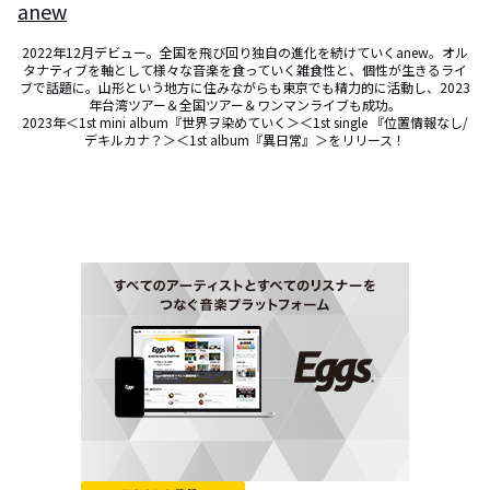
anew
2022年12月デビュー。全国を飛び回り独自の進化を続けていくanew。オル
タナティブを軸として様々な音楽を食っていく雑食性と、個性が生きるライ
ブで話題に。山形という地方に住みながらも東京でも精力的に活動し、2023
年台湾ツアー＆全国ツアー＆ワンマンライブも成功。

2023年＜1st mini album『世界ヲ染めていく＞＜1st single 『位置情報なし/
デキルカナ？＞＜1st album『異日常』＞をリリース！