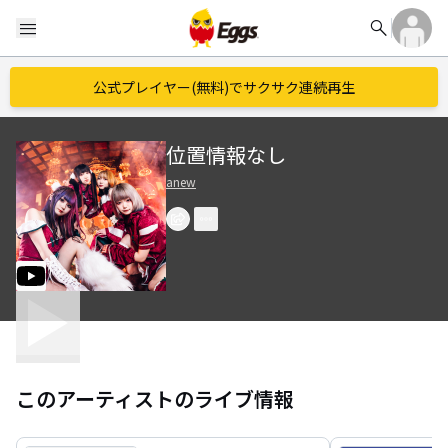
search
menu
公式プレイヤー(無料)でサクサク連続再生
位置情報なし
anew
このアーティストのライブ情報