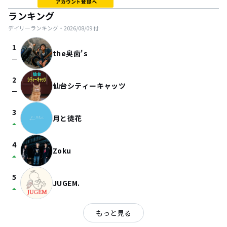
ランキング
デイリーランキング・
2026/08/09
付
1
the奥歯's
check_indeterminate_small
2
仙台シティーキャッツ
check_indeterminate_small
3
月と徒花
arrow_drop_up
4
Zoku
arrow_drop_up
5
JUGEM.
arrow_drop_up
もっと見る