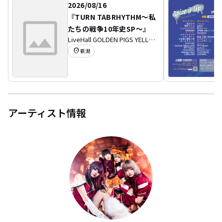
2026/08/16
『TURN TABRHYTHM～私
たちの戦争10年史SP～』
LiveHall GOLDEN PIGS YELLOW
STAGE
location_on
新潟
アーティスト情報