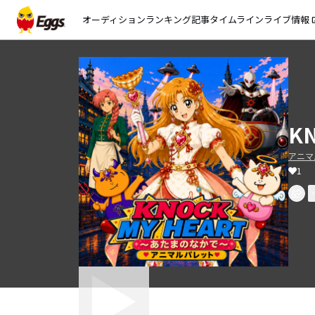
オーディション
ランキング
記事
タイムライン
ライブ情報
open_
K
アニマ
1