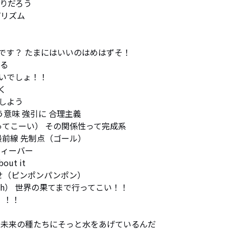
りだろう

リズム

o です？ たまにはいいのはめはずそ！

る

いでしょ！！



よう

どういう意味 強引に 合理主義

てこーい） その関係性って完成系

前線 先制点（ゴール）

ィーバー

out it

せ（ピンポンパンポン）

n （flush） 世界の果てまで行ってこい！！

！！！

未来の種たちにそっと水をあげているんだ
