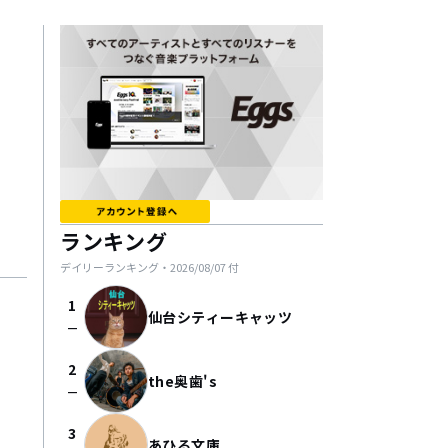
ランキング
デイリーランキング・
2026/08/07
付
1
仙台シティーキャッツ
check_indeterminate_small
2
the奥歯's
check_indeterminate_small
3
あひる文庫