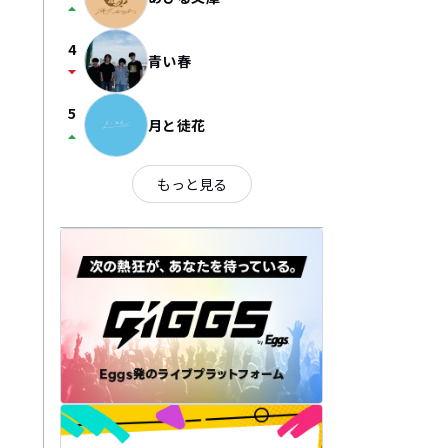
arrow_drop_up
4
青い春
arrow_drop_down
5
月と徒花
arrow_drop_up
もっと見る