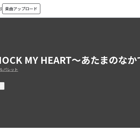
楽曲アップロード
in_new
NOCK MY HEART～あたまのな
ルパレット