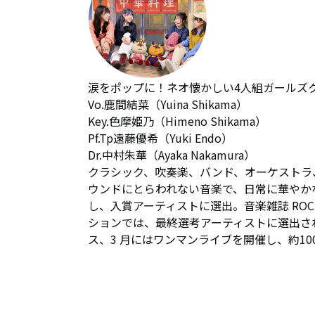
涙をポップに！ネオ懐かしい4人組ガールズク
Vo.鹿間結菜（Yuina Shikama）

Key.色摩姫乃（Himeno Shikama）

Pf.Tp遠藤優希（Yuki Endo）

Dr.中村朱華（Ayaka Nakamura）

クラシック、吹奏楽、バンド、オーケストラ
ウンドにとらわれない音楽で、日常に華やかな彩りを与
し、入賞アーティストに選出。音楽雑誌 ROCKIN
ションでは、最終選考アーティストに選出される。
ス、3 月にはワンマンライブを開催し、約1