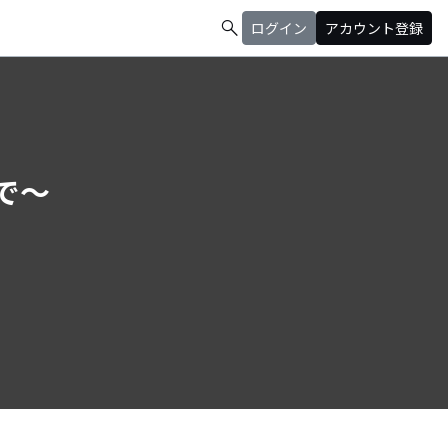
search
ログイン
アカウント登録
かで～