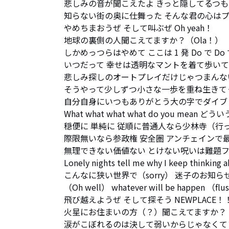
悲しみの音が聞こえたよ きっと隠してるつも
知らない街の奥に仕舞った そんな君の心はプ
やめちまおうぜ そして叫ぶぜ Oh yeah！

地球の裏側の人聞こえてますか？（Ola！）

しかめっつらはやめて ここは 1 発 Do で D
いつだって 幸せは透明なマントを着て歩いて
悲しみ探しのオートプレイだけじゃつまんな
そうやって少しずつ小さな一歩を重ね生きてく
自分自身にいつもありがとう大の字でダイブし
What what what what do you mean 
穏便に 単純に 従順に普通人なら少林寺（行っ
際限無いなら参政権 安全圏 アンチェインで最
無理できない価値ない とけない呪いは難題フ
Lonely nights tell me why I keep thinking ab
こんなに狭い世界で（sorry） 迷子のお知ら
（Oh well） whatever will be happe
飛び越えようぜ そして探そう NEWPLACE！
火星にお住まいの方（？）聞こえてますか？

涙がこぼれるのは決して弱いからじゃなくて 