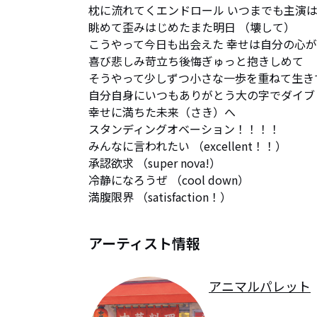
枕に流れてくエンドロール いつまでも主演は
眺めて歪みはじめたまた明日 （壊して）

こうやって今日も出会えた 幸せは自分の心が
喜び悲しみ苛立ち後悔ぎゅっと抱きしめて

そうやって少しずつ小さな一歩を重ねて生きて
自分自身にいつもありがとう大の字でダイブし
幸せに満ちた未来（さき）へ

スタンディングオベーション！！！！

みんなに言われたい （excellent！！）

承認欲求 （super nova!）

冷静になろうぜ （cool down）

満腹限界 （satisfaction！）
アーティスト情報
アニマルパレット