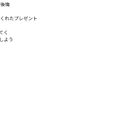
後悔

くれたプレゼント

く

よう
