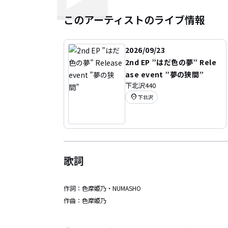
このアーティストのライブ情報
2026/09/23
2nd EP ”はだ色の夢” Rele
ase event ”夢の狭間”
下北沢440
location_on
下北沢
歌詞
作詞：
色摩姫乃・NUMASHO
作曲：
色摩姫乃