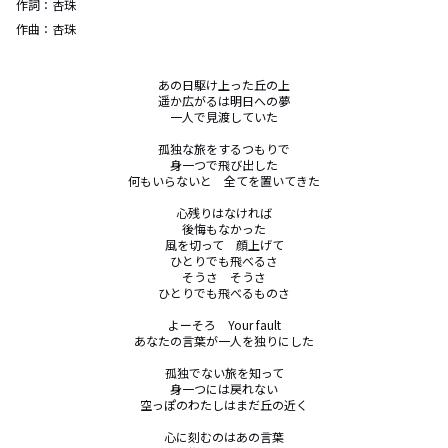
作詞：
杏珠
作曲：
杏珠
あの日駆け上った丘の上

遥か広がるは明日への夢

一人で見渡していた

孤独な旅をするつもりで

身一つで飛び出した

何もいらないと　全てを置いてきた

心残りはなければ

後悔もなかった

風を切って　顔上げて

ひとりでも飛べるさ

そうさ　そうさ

ひとりでも飛べるものさ

よーそろ　Your fault

あなたの言葉が一人を独りにした

孤独でない旅を知って

身一つには戻れない

空っぽのわたしはまだ丘の近く

心に刻むのはあの言葉
