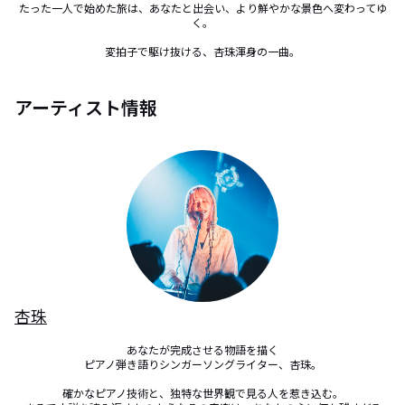
たった一人で始めた旅は、あなたと出会い、より鮮やかな景色へ変わってゆ
く。

変拍子で駆け抜ける、杏珠渾身の一曲。
アーティスト情報
杏珠
あなたが完成させる物語を描く

ピアノ弾き語りシンガーソングライター、杏珠。

確かなピアノ技術と、独特な世界観で見る人を惹き込む。
