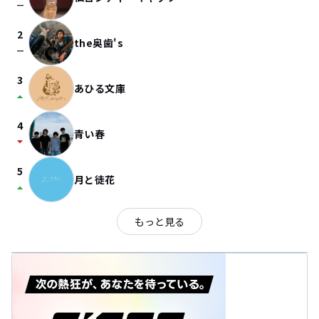
check_indeterminate_small
2
the奥歯's
check_indeterminate_small
3
あひる文庫
arrow_drop_up
4
青い春
arrow_drop_down
5
月と徒花
arrow_drop_up
もっと見る