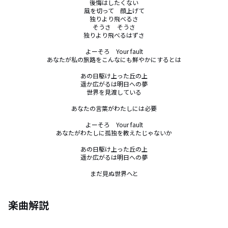
後悔はしたくない

風を切って　顔上げて

独りより飛べるさ

そうさ　そうさ

独りより飛べるはずさ

よーそろ　Your fault

あなたが私の旅路をこんなにも鮮やかにするとは

あの日駆け上った丘の上

遥か広がるは明日への夢

世界を見渡している

あなたの言葉がわたしには必要

よーそろ　Your fault

あなたがわたしに孤独を教えたじゃないか

あの日駆け上った丘の上

遥か広がるは明日への夢

まだ見ぬ世界へと
楽曲解説