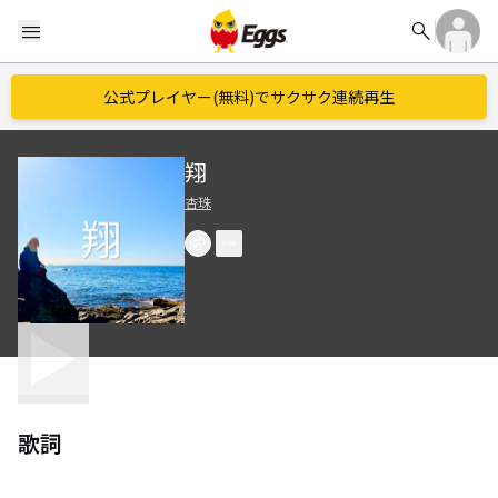
search
menu
公式プレイヤー(無料)でサクサク連続再生
翔
杏珠
歌詞