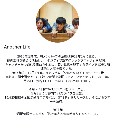
Another Life
2015年度結成。現メンバーでの活動は2018年6月に至る。

都内渋谷を拠点に活動し、「ポジティブ系アグレッシブロック」を展開。

キャッチーかつ踊れる楽曲を中心に、若い世代を魅了するライブを武器に加
速的に人気を得ている。

2016年度、10月17日に1stアルバム「KARAYABURE」をリリース後

東名阪、関東圏ツアーにて計12か所を巡回しツアーファイナルを、2017年2
月25日　渋谷 CLUB CRAWLにて行いSOLD OUT。

４月２４日に2ndシングルをリリースし、

５月3日には都内でバスライブを実施。

10月25日初の全国流通ミニアルバム「S.T.E.P.」をリリースし、そこからツア
ーを決行。

2018年

7月配信限定シングル「浴衣美人と恋の始まり」をリリース。
