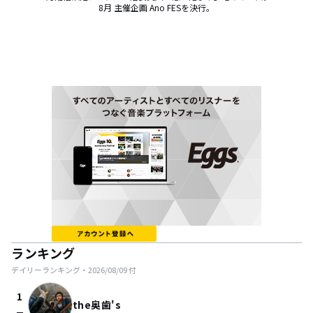
8月 主催企画 Ano FESを決行。
ランキング
デイリーランキング・
2026/08/09
付
1
the奥歯's