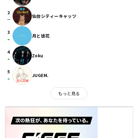
check_indeterminate_small
2
仙台シティーキャッツ
check_indeterminate_small
3
月と徒花
arrow_drop_up
4
Zoku
arrow_drop_up
5
JUGEM.
arrow_drop_up
もっと見る