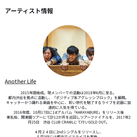
アーティスト情報
Another Life
2015年度結成。現メンバーでの活動は2018年6月に至る。

都内渋谷を拠点に活動し、「ポジティブ系アグレッシブロック」を展開。

キャッチーかつ踊れる楽曲を中心に、若い世代を魅了するライブを武器に加
速的に人気を得ている。

2016年度、10月17日に1stアルバム「KARAYABURE」をリリース後

東名阪、関東圏ツアーにて計12か所を巡回しツアーファイナルを、2017年2
月25日　渋谷 CLUB CRAWLにて行いSOLD OUT。

４月２４日に2ndシングルをリリースし、

５月3日には都内でバスライブを実施。
