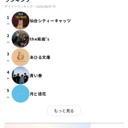
デイリーランキング・
2026/08/07
付
1
仙台シティーキャッツ
check_indeterminate_small
2
the奥歯's
check_indeterminate_small
3
あひる文庫
arrow_drop_up
4
青い春
arrow_drop_down
5
月と徒花
arrow_drop_up
もっと見る