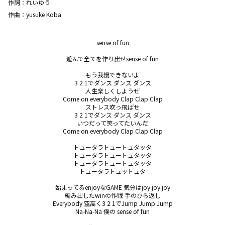
作詞：
れいゆう
作曲：
yusuke Koba
sense of fun

遊んで全てを作り出せsense of fun

もう我慢できないよ

3 2 1でダンス ダンス ダンス

人生楽しくしようぜ

Come on everybody Clap Clap Clap

ストレス吹っ飛ばせ

3 2 1でダンス ダンス ダンス

いつだって笑ってたいんだ

Come on everybody Clap Clap Clap

トュータラトュートュタッタ

トュータラトュートュタッタ

トュータラトュートュタッタ

トュータラトュットュタ

始まってるenjoyなGAME 気分はjoy joy joy

編み出したwinの作戦 手のひら返し

Everybody 空高く3 2 1でJump Jump Jump

Na-Na-Na 僕の sense of fun
