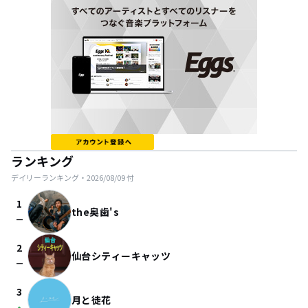
ランキング
デイリーランキング・
2026/08/09
付
1
the奥歯's
check_indeterminate_small
2
仙台シティーキャッツ
check_indeterminate_small
3
月と徒花