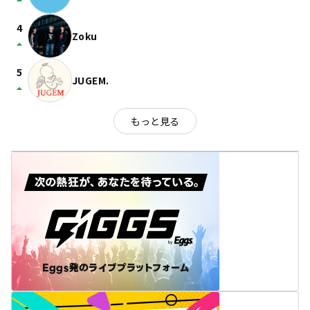
arrow_drop_up
4
Zoku
arrow_drop_up
5
JUGEM.
arrow_drop_up
もっと見る