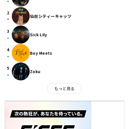
arrow_drop_up
2
仙台シティーキャッツ
arrow_drop_down
3
Sick Lily
arrow_drop_up
4
Boy Meets
arrow_drop_up
5
Zoku
arrow_drop_up
もっと見る