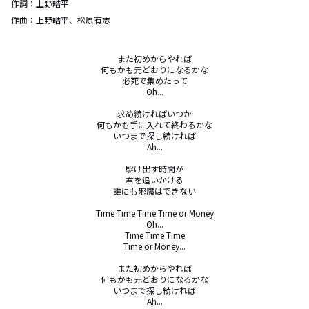
作詞：
上野皓平
作曲：
上野皓平、松原有志
また初めからやれば

何もかも元どおりになるかな

必死で集めたって

Oh...

求め続ければいつか

何もかも手に入れて終わるかな

いつまで探し続ければ

Ah...

駆け出す時間が

君を追いかける

誰にも邪魔はできない

Time Time Time Time or Money

Oh...

Time Time Time

Time or Money...

また初めからやれば

何もかも元どおりになるかな

いつまで探し続ければ

Ah...
