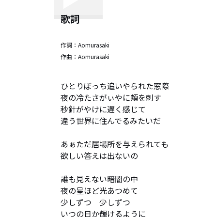
歌詞
作詞：
Aomurasaki
作曲：
Aomurasaki
ひとりぼっち追いやられた窓際

夜の冷たさがぃやに頬を刺す

秒針がやけに遅く感じて

違う世界に住んでるみたいだ

あぁただ居場所を与えられても

欲しい答えは出ないの

誰も見えない暗闇の中

夜の星ほど光あつめて

少しずつ　少しずつ

いつの日か輝けるように
