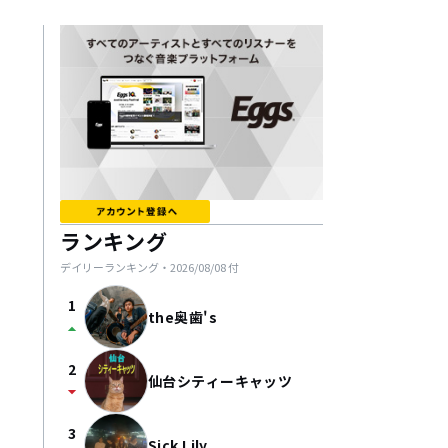
ランキング
デイリーランキング・
2026/08/08
付
1
the奥歯's
arrow_drop_up
2
仙台シティーキャッツ
arrow_drop_down
3
Sick Lily