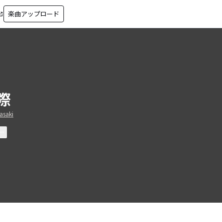
楽曲アップロード
in_new
際
asaki