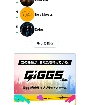
arrow_drop_up
4
Boy Meets
arrow_drop_up
5
Zoku
arrow_drop_up
もっと見る