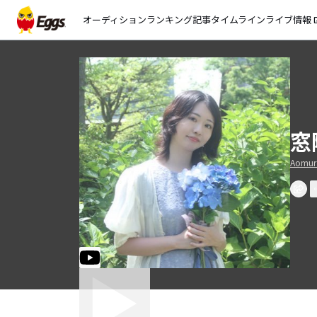
オーディション
ランキング
記事
タイムライン
ライブ情報
open_
窓
Aomur