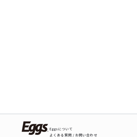
Eggsについて
よくある質問 / お問い合わせ