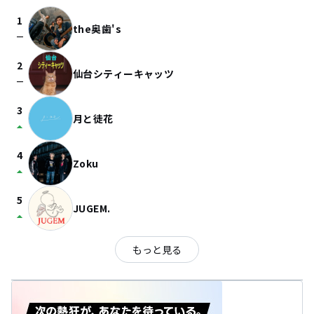
1
the奥歯's
check_indeterminate_small
2
仙台シティーキャッツ
check_indeterminate_small
3
月と徒花
arrow_drop_up
4
Zoku
arrow_drop_up
5
JUGEM.
arrow_drop_up
もっと見る