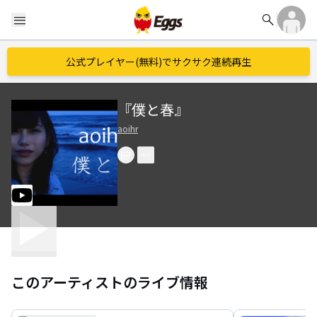
search
menu
公式プレイヤー(無料)でサクサク連続再生
『僕と春』
aoihr
このアーティストのライブ情報