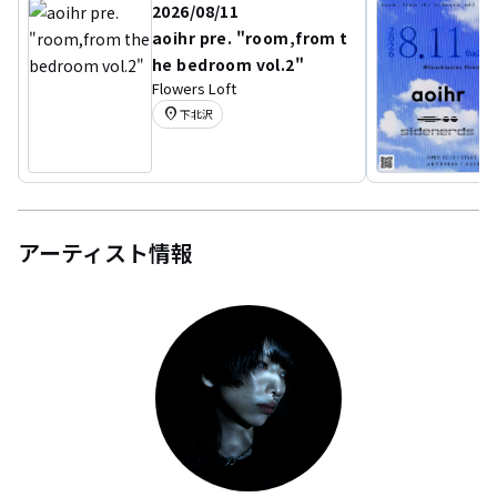
2026/08/11
aoihr pre. "room,from t
he bedroom vol.2"
Flowers Loft
location_on
下北沢
アーティスト情報