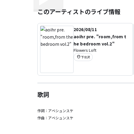
このアーティストのライブ情報
2026/08/11
aoihr pre. "room,from t
he bedroom vol.2"
Flowers Loft
location_on
下北沢
歌詞
作詞：
アベシュンスケ
作曲：
アベシュンスケ