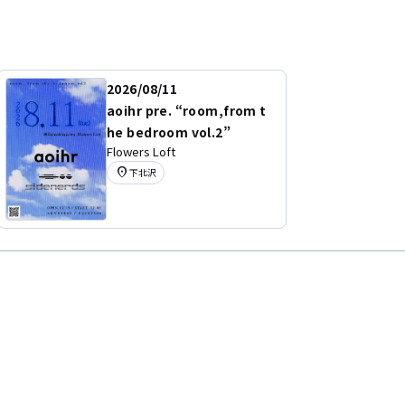
2026/08/11
aoihr pre. “room,from t
he bedroom vol.2”
Flowers Loft
location_on
下北沢