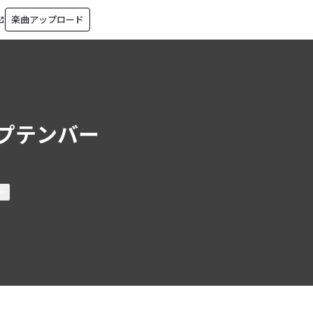
楽曲アップロード
in_new
プテンバー