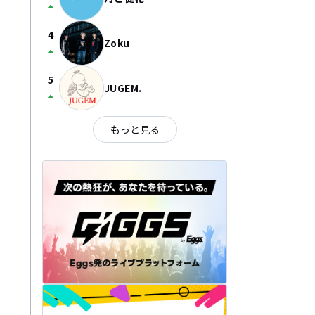
arrow_drop_up
4
Zoku
arrow_drop_up
5
JUGEM.
arrow_drop_up
もっと見る