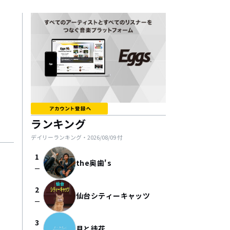
ランキング
デイリーランキング・
2026/08/09
付
1
the奥歯's
check_indeterminate_small
2
仙台シティーキャッツ
check_indeterminate_small
3
月と徒花