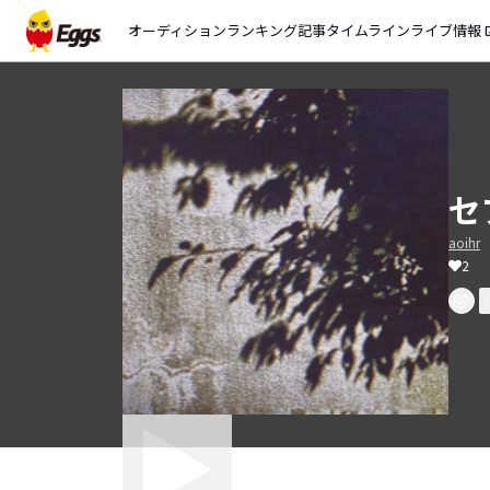
オーディション
ランキング
記事
タイムライン
ライブ情報
open_
セ
aoihr
2