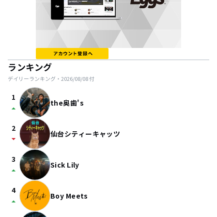
ランキング
デイリーランキング・
2026/08/08
付
1
the奥歯's
arrow_drop_up
2
仙台シティーキャッツ
arrow_drop_down
3
Sick Lily
arrow_drop_up
4
Boy Meets
arrow_drop_up