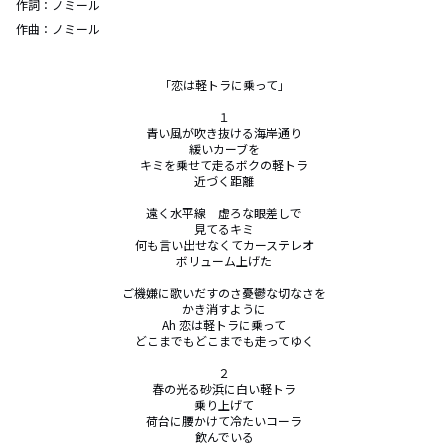
作詞：
ノミール
作曲：
ノミール
「恋は軽トラに乗って」

１

青い風が吹き抜ける海岸通り

緩いカーブを

キミを乗せて走るボクの軽トラ

近づく距離

遠く水平線　虚ろな眼差しで

見てるキミ

何も言い出せなくてカーステレオ

ボリューム上げた

ご機嫌に歌いだすのさ憂鬱な切なさを

かき消すように

Ah 恋は軽トラに乗って

どこまでもどこまでも走ってゆく

２

春の光る砂浜に白い軽トラ

乗り上げて

荷台に腰かけて冷たいコーラ

飲んでいる
