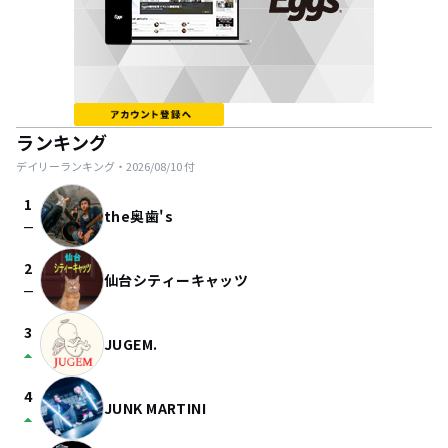
ランキング
デイリーランキング・
2026/08/10
付
1
the奥歯's
check_indeterminate_small
2
仙台シティーキャッツ
check_indeterminate_small
3
JUGEM.
arrow_drop_up
4
JUNK MARTINI
arrow_drop_up