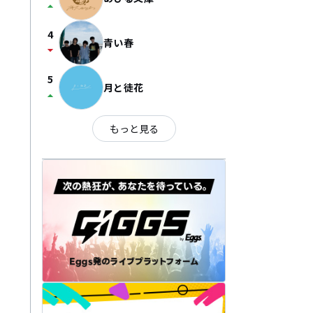
arrow_drop_up
4
青い春
arrow_drop_down
5
月と徒花
arrow_drop_up
もっと見る