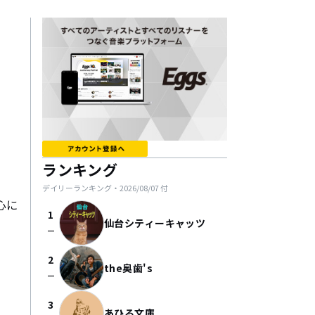
ランキング
デイリーランキング・
2026/08/07
付
心に
1
仙台シティーキャッツ
check_indeterminate_small
2
the奥歯's
check_indeterminate_small
3
あひる文庫