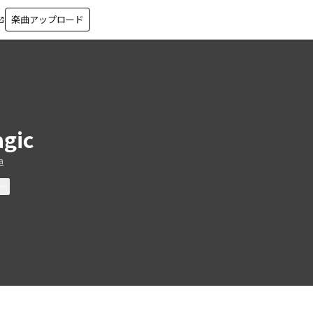
楽曲アップロード
in_new
gic
a