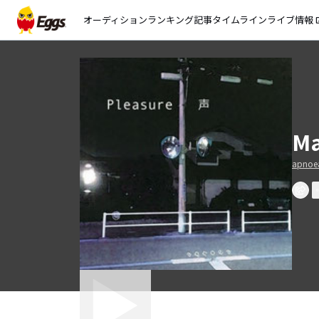
オーディション
ランキング
記事
タイムライン
ライブ情報
open_
Ma
apnoe