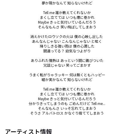
夢か現かなんて 知らないけれど

Tell me 誰か教えてくれないか

まくし立てては いつも煙に巻かれ

Maybe きっと気付いているんだろう

そんなもんさ 笑い飛ばしてしまおう

消えかけたロウソクの火は 僕の心映し出した 

あんなんじゃない こんなんじゃない と呟く

降りしきる強い雨は 僕の心潤した

間違ってる？ 幼気なつよがり

ありふれた情熱は あっという間に錆びついた

冗談じゃない 笑ってごまかす

うまく転がりゃラッキー 何は無くともハッピー

嘘か実かなんて 知らないけれど

Tell me 誰か教えてくれないか

まくし立てては いつも煙に巻かれ

Maybe きっと気付いているんだろう

分かりきってしまうのも ごめんだけど Tell me...

そんなもんさ いっそ忘れてしまおう

そうさ アルバトロス かなぐり捨ててしまおう
アーティスト情報