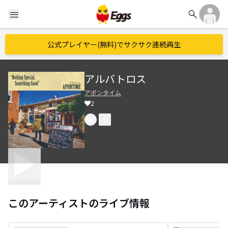
search
menu
公式プレイヤー(無料)でサクサク連続再生
アルバトロス
アポンタイム
2
このアーティストのライブ情報