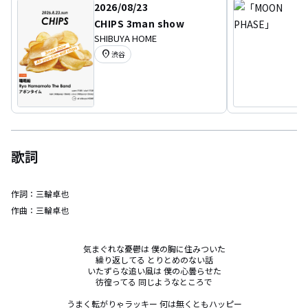
2026/08/23
CHIPS 3man show
SHIBUYA HOME
location_on
渋谷
歌詞
作詞：
三輪卓也
作曲：
三輪卓也
気まぐれな憂鬱は 僕の胸に住みついた

繰り返してる とりとめのない話

いたずらな追い風は 僕の心曇らせた

彷徨ってる 同じようなところで

うまく転がりゃラッキー 何は無くともハッピー
