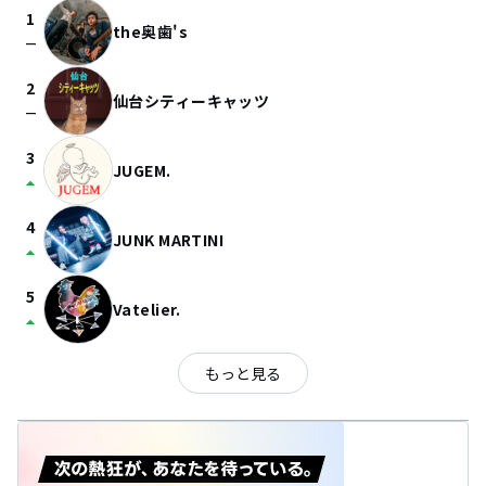
1
the奥歯's
check_indeterminate_small
2
仙台シティーキャッツ
check_indeterminate_small
3
JUGEM.
arrow_drop_up
4
JUNK MARTINI
arrow_drop_up
5
Vatelier.
arrow_drop_up
もっと見る