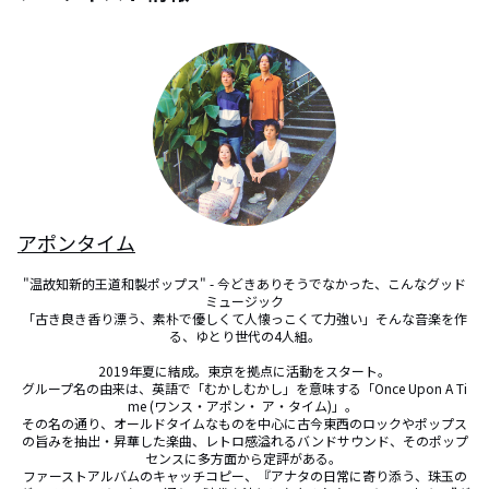
アポンタイム
"温故知新的王道和製ポップス" - 今どきありそうでなかった、こんなグッド
ミュージック

「古き良き香り漂う、素朴で優しくて人懐っこくて力強い」そんな音楽を作
る、ゆとり世代の4人組。

2019年夏に結成。東京を拠点に活動をスタート。

グループ名の由来は、英語で「むかしむかし」を意味する「Once Upon A Ti
me (ワンス・アポン・ ア・タイム)」。 

その名の通り、オールドタイムなものを中心に古今東西のロックやポップス
の旨みを抽出・昇華した楽曲、レトロ感溢れるバンドサウンド、そのポップ
センスに多方面から定評がある。 

ファーストアルバムのキャッチコピー、『アナタの日常に寄り添う、珠玉の