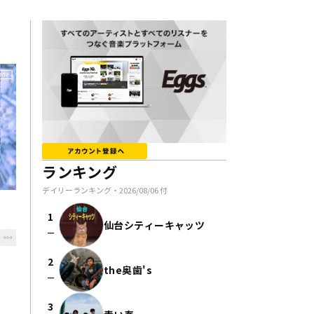
ランキング
デイリーランキング・
2026/08/06
付
1
仙台シティーキャッツ
check_indeterminate_small
2
the奥歯's
check_indeterminate_small
3