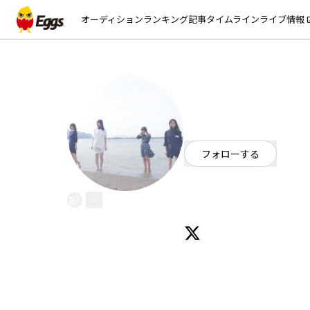
オーディション
ランキング
記事
タイムライン
ライブ情報
open_
アパルトノア
EggsID：
aprt_noa
349
フォロワー
フォローする
北海道
ロック
/
ポップ
平岸高校 17歳ポストロック・ガ
左から、Ba.斉藤詩織、Gt.荒井咲