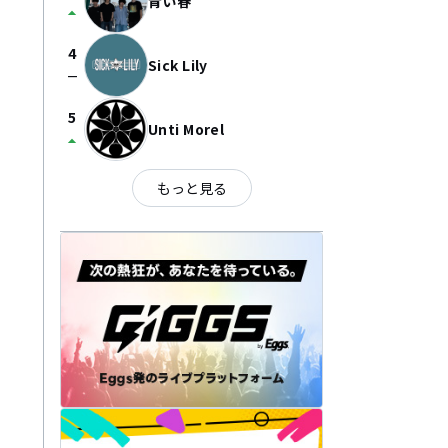
青い春
arrow_drop_up
4
Sick Lily
check_indeterminate_small
5
Unti Morel
arrow_drop_up
もっと見る