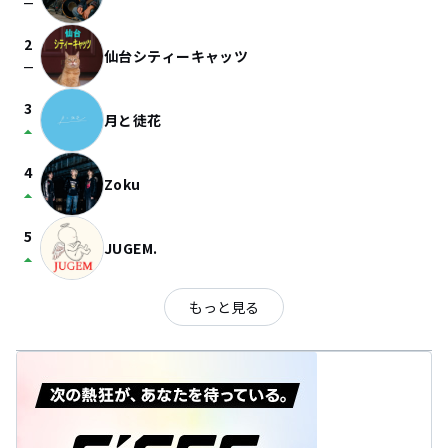
check_indeterminate_small
2
仙台シティーキャッツ
check_indeterminate_small
3
月と徒花
arrow_drop_up
4
Zoku
arrow_drop_up
5
JUGEM.
arrow_drop_up
もっと見る