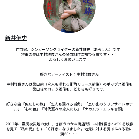
新井健史
作曲家、シンガーソングライターの新井健史（あらけん）です。

将来の夢は中村雅俊さんの楽曲制作に携わる事です・・！

よろしくお願いします！

好きなアーティスト：中村雅俊さん

中村雅俊さんは桑田前（恋人も濡れる街角リリース前後）のポップス雅俊も
桑田後のロック雅俊も、どちらも好きです。

好きな曲「俺たちの旅」「恋人も濡れる街角」「思い出のクリフサイドホテ
ル」「心の色」「時代遅れの恋人たち」「ナカムラ・エレキ音頭」

2012年、震災被災地の女川、きぼうのかね商店街に中村雅俊さんがくる映像
を見て「私の街」もすごく好きになりました。地元に対する愛あふれる歌に
涙が・・・
