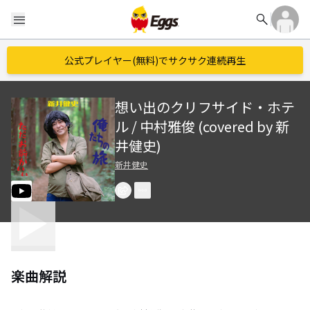
search
menu
公式プレイヤー(無料)でサクサク連続再生
想い出のクリフサイド・ホテ
ル / 中村雅俊 (covered by 新
井健史)
新井健史
楽曲解説