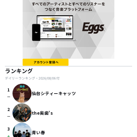
ランキング
デイリーランキング・
2026/08/06
付
1
仙台シティーキャッツ
check_indeterminate_small
2
the奥歯's
check_indeterminate_small
3
青い春
arrow_drop_up