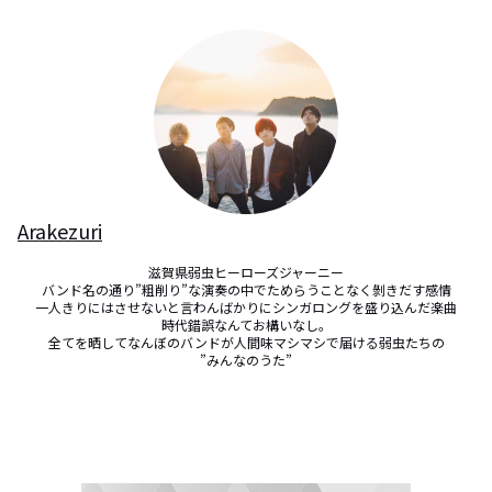
Arakezuri
滋賀県弱虫ヒーローズジャーニー

バンド名の通り”粗削り”な演奏の中でためらうことなく剝きだす感情

一人きりにはさせないと言わんばかりにシンガロングを盛り込んだ楽曲

時代錯誤なんてお構いなし。

全てを晒してなんぼのバンドが人間味マシマシで届ける弱虫たちの

”みんなのうた”