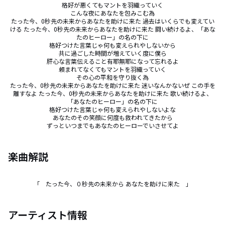
格好が悪くてもマントを羽織っていく

こんな夜にあなたを包みこむ為

たった今、0秒先の未来からあなたを助けに来た 過去はいくらでも変えてい
ける たった今、0秒先の未来からあなたを助けに来た 闘い続けるよ、「あな
たのヒーロー」の名の下に

格好つけた言葉じゃ何も変えられやしないから

共に過ごした時間が増えていく度に僕ら

肝心な言葉伝えること有耶無耶になって忘れるよ

頼まれてなくてもマントを羽織っていく

その心の平和を守り抜く為

たった今、0秒先の未来からあなたを助けに来た 迷いなんかないぜ この手を
離すなよ たった今、0秒先の未来からあなたを助けに来た 歌い続けるよ、
「あなたのヒーロー」の名の下に

格好つけた言葉じゃ何も変えられやしないよな

あなたのその笑顔に何度も救われてきたから

ずっといつまでもあなたのヒーローでいさせてよ
楽曲解説
「　たった今、０秒先の未来から あなたを助けに来た　」
アーティスト情報