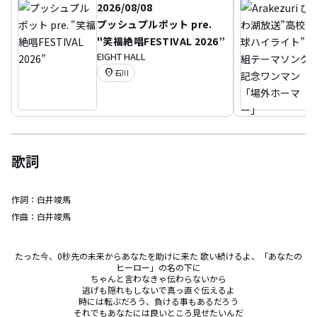
2026/08/08
プッシュプルポット pre.
"笑福絶唱FESTIVAL 2026”
EIGHT HALL
location_on
石川
歌詞
作詞：
白井竣馬
作曲：
白井竣馬
たった今、0秒先の未来からあなたを助けに来た 歌い続けるよ、「あなたの
ヒーロー」の名の下に

ちゃんと言わなきゃ伝わらないから

逃げも隠れもしないで真っ直ぐ伝えるよ

時には転ぶだろう、負ける事もあるだろう

それでもあなたには良いところ見せたいんだ
