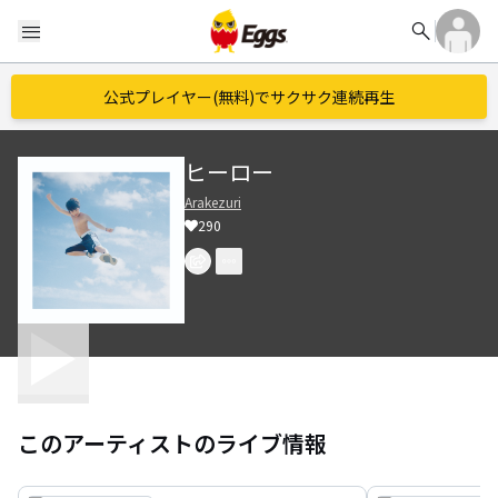
search
menu
公式プレイヤー(無料)でサクサク連続再生
ヒーロー
Arakezuri
290
このアーティストのライブ情報