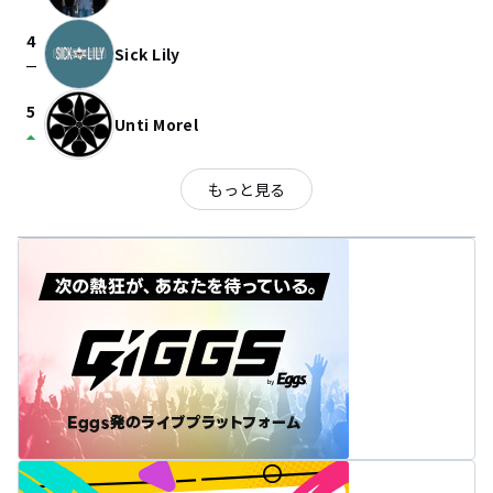
4
Sick Lily
check_indeterminate_small
5
Unti Morel
arrow_drop_up
もっと見る