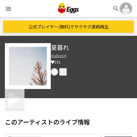
search
menu
公式プレイヤー(無料)でサクサク連続再生
夏暮れ
Arakezuri
191
このアーティストのライブ情報