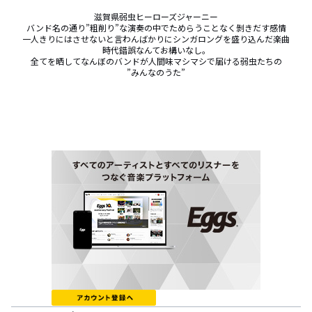
滋賀県弱虫ヒーローズジャーニー

バンド名の通り”粗削り”な演奏の中でためらうことなく剝きだす感情

一人きりにはさせないと言わんばかりにシンガロングを盛り込んだ楽曲

時代錯誤なんてお構いなし。

全てを晒してなんぼのバンドが人間味マシマシで届ける弱虫たちの

”みんなのうた”