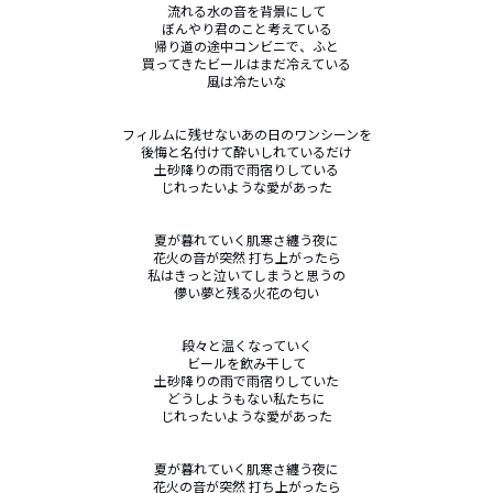
流れる水の音を背景にして

ぼんやり君のこと考えている

帰り道の途中コンビニで、ふと

買ってきたビールはまだ冷えている

風は冷たいな

フィルムに残せないあの日のワンシーンを

後悔と名付けて酔いしれているだけ

土砂降りの雨で雨宿りしている

じれったいような愛があった

夏が暮れていく肌寒さ纏う夜に

花火の音が突然 打ち上がったら

私はきっと泣いてしまうと思うの

儚い夢と残る火花の匂い

段々と温くなっていく

ビールを飲み干して

土砂降りの雨で雨宿りしていた

どうしようもない私たちに

じれったいような愛があった

夏が暮れていく肌寒さ纏う夜に

花火の音が突然 打ち上がったら
