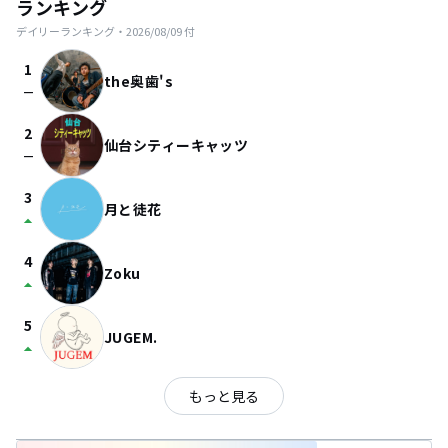
ランキング
デイリーランキング・
2026/08/09
付
1
the奥歯's
check_indeterminate_small
2
仙台シティーキャッツ
check_indeterminate_small
3
月と徒花
arrow_drop_up
4
Zoku
arrow_drop_up
5
JUGEM.
arrow_drop_up
もっと見る