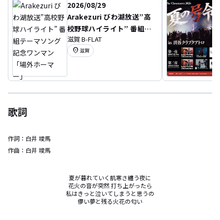
2026/08/29
Arakezuri びわ湖放送”高
校野球ハイライト” 番組テ
滋賀 B-FLAT
ーマソング記念ワンマン
location_on
滋賀
「場外ホーマー」
歌詞
作詞：
白井 竣馬
作曲：
白井 竣馬
夏が暮れていく肌寒さ纏う夜に

花火の音が突然 打ち上がったら

私はきっと泣いてしまうと思うの

儚い夢と残る火花の匂い
