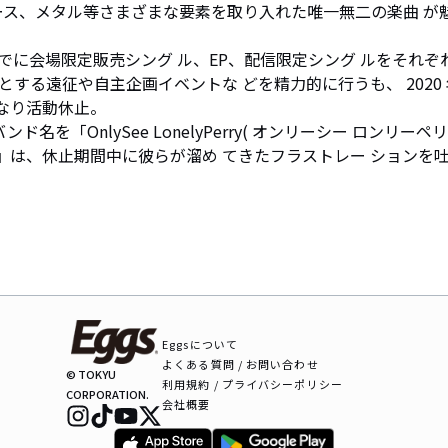
ース、メタル等さまざまな要素を取り入れた唯一無二の楽曲 が
に会場限定販売シング ル、EP、配信限定シング ルをそれぞ
する遠征や自主企画イベントな どを精力的に行うも、 2020 
重なり活動休止。

名を「OnlySee LonelyPerry( オンリーシー ロンリーペリ
ombies』は、休止期間中に彼らが溜め てきたフラストレー ションを
Eggsについて
よくある質問 / お問い合わせ
© TOKYU
利用規約 / プライバシーポリシー
CORPORATION.
会社概要