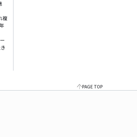
魅
れ複
年
ー 
吐き
PAGE TOP