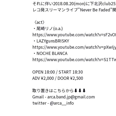
それに伴い2018.08.20(mon)に下北沢club25
レコ発スリーマンライブ"Never Be Faded"
〈act〉

・尾崎リノ(o.a.)

https://www.youtube.com/watch?v=sF2vOL
・LAZYgunsBRISKY

https://www.youtube.com/watch?v=pXwIj
・NOCHE BLANCA

https://www.youtube.com/watch?v=S1TTw
OPEN 18:00 / START 18:30

ADV ¥2,000 / DOOR ¥2,500

取り置きはこちらから⬇︎⬇︎⬇︎

Gmail - arca.band.jp@gmail.com

twitter - @arca__info
