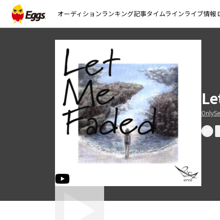
オーディション
ランキング
記事
タイムライン
ライブ情報
open_
Le
OnlySe