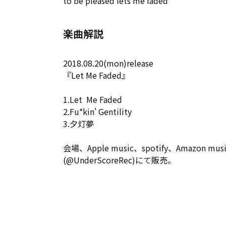
to be pleased lets me faded
楽曲解説
2018.08.20(mon)release

『Let Me Faded』

1.Let  Me Faded

2.Fu*kin' Gentility

3.夕灯夢

会場、Apple music、spotify、Ama
(@UnderScoreRec)にて販売。
