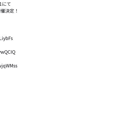
1にて

開催決定！

iybFs

ywQCIQ

jqWMss
