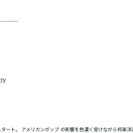
----------

rry
動をスタート。 アメリカンポップ の影響を色濃く受けながら邦楽洋