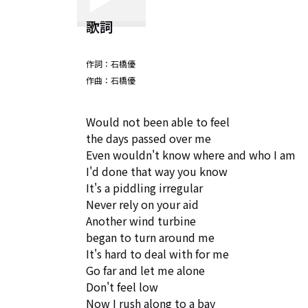
歌詞
作詞：
石橋優
作曲：
石橋優
Would not been able to feel

the days passed over me

Even wouldn't know where and who I am

I'd done that way you know

It's a piddling irregular

Never rely on your aid

Another wind turbine

began to turn around me

It's hard to deal with for me

Go far and let me alone

Don't feel low

Now I rush along to a bay
