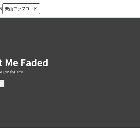
楽曲アップロード
in_new
t Me Faded
e LonelyPerry