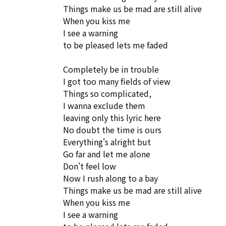
Things make us be mad are still alive

When you kiss me

I see a warning 

to be pleased lets me faded

Completely be in trouble

I got too many fields of view

Things so complicated,

I wanna exclude them

leaving only this lyric here

No doubt the time is ours

Everything's alright but

Go far and let me alone

Don't feel low

Now I rush along to a bay

Things make us be mad are still alive

When you kiss me

I see a warning 
