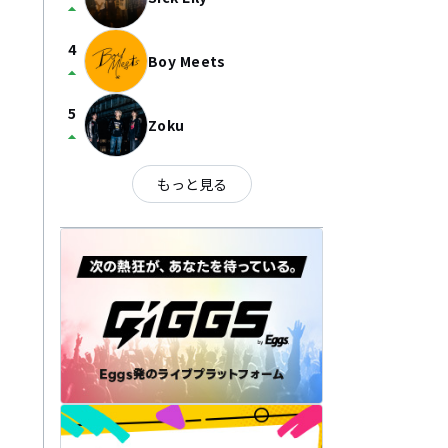
arrow_drop_up
4
Boy Meets
arrow_drop_up
5
Zoku
arrow_drop_up
もっと見る