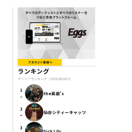
ランキング
デイリーランキング・
2026/08/08
付
1
the奥歯's
arrow_drop_up
2
仙台シティーキャッツ
arrow_drop_down
3
Sick Lily