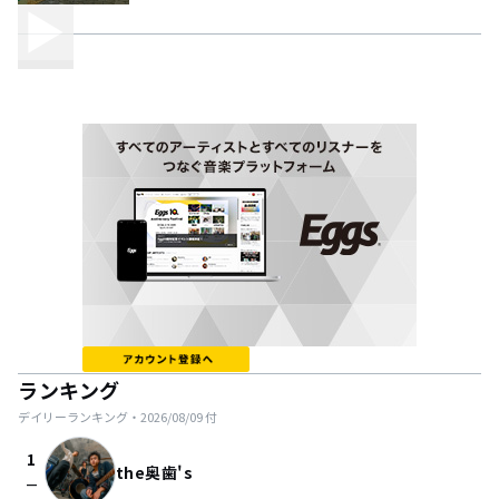
ランキング
デイリーランキング・
2026/08/09
付
1
the奥歯's
check_indeterminate_small