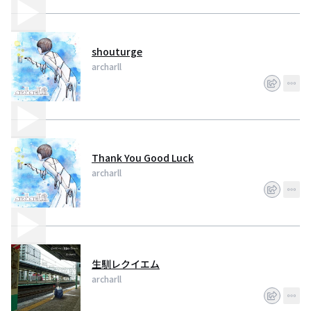
shouturge
archarll
Thank You Good Luck
archarll
生馴レクイエム
archarll