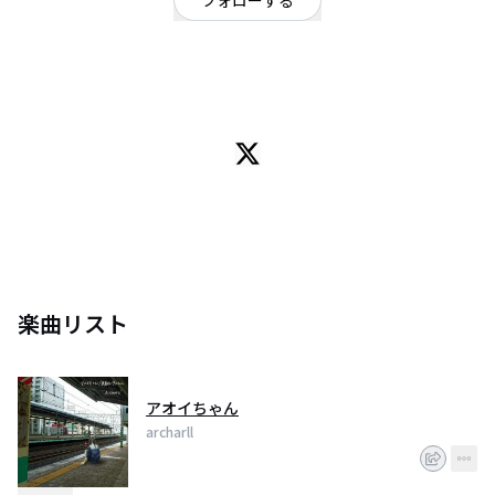
フォローする
千葉県
ロック
/
ポップ
千葉のバンドarcharll(ｱﾙﾁｬｰﾙ)です。
楽曲リスト
アオイちゃん
archarll