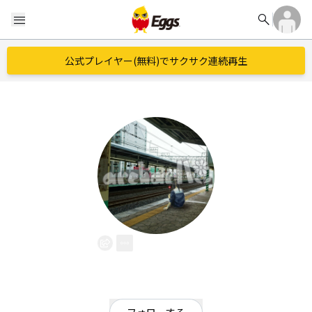
search
menu
公式プレイヤー(無料)でサクサク連続再生
archarll
EggsID：
archarll
56
フォロワー