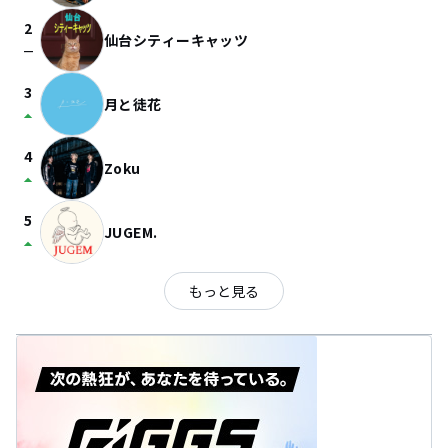
2
仙台シティーキャッツ
check_indeterminate_small
3
月と徒花
arrow_drop_up
4
Zoku
arrow_drop_up
5
JUGEM.
arrow_drop_up
もっと見る