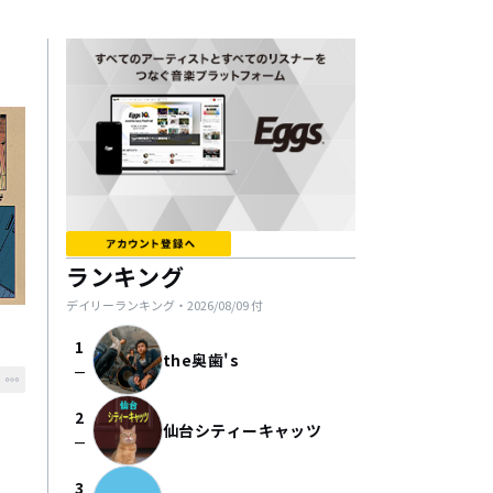
ランキング
デイリーランキング・
2026/08/09
付
1
the奥歯's
check_indeterminate_small
2
仙台シティーキャッツ
check_indeterminate_small
3