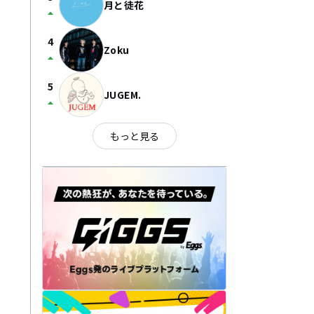
月と徒花
arrow_drop_up
4
Zoku
arrow_drop_up
5
JUGEM.
arrow_drop_up
もっと見る