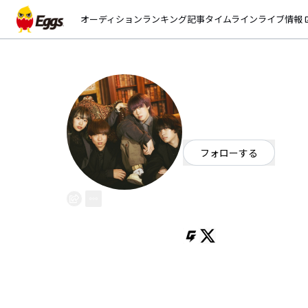
オーディション
ランキング
記事
タイムライン
ライブ情報
open_
ANOMA
EggsID：
aroma_band_
44
フォロワー
フォローする
東京都
ポップ
/
ロック
OFFICIAL WEBSITE
東京都 ポップロック ４ピース