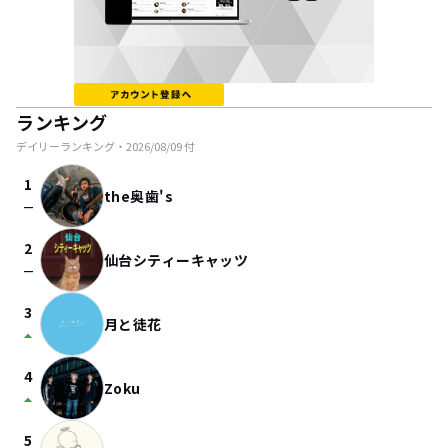
ランキング
デイリーランキング・
2026/08/09
付
1
the奥歯's
check_indeterminate_small
2
仙台シティーキャッツ
check_indeterminate_small
3
月と徒花
arrow_drop_up
4
Zoku
arrow_drop_up
5