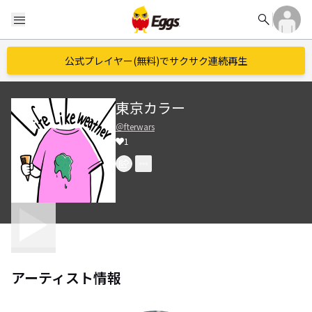
search
menu
公式プレイヤー(無料)でサクサク連続再生
東京カラー
＠fterwars
1
アーティスト情報