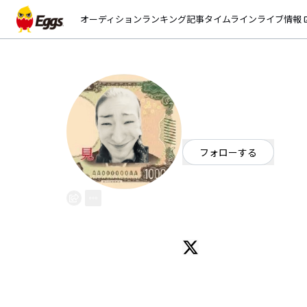
オーディション
ランキング
記事
タイムライン
ライブ情報
open_
Ken
EggsID：
asamac1K
1
フォロワー
フォローする
東京都
ジャズ
/
ロック
/
ポップ
OFFICIAL WEBSITE
ジャズスタンダードのマイナスワ
【Twitter→https://twitter.com/
【LINEスタンプ→https://store.line