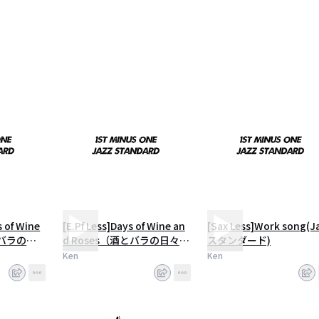
of Wine
[E.Pf Less]Days of Wine an
[Sax Less]Work song(J
とバラの
d Roses（酒とバラの日々）
スタンダード)
タンダー
（Jazzスタンダード）
Ken
Ken