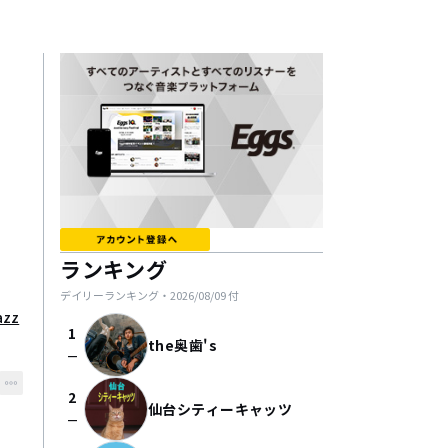
ランキング
デイリーランキング・
2026/08/09
付
azz
1
the奥歯's
check_indeterminate_small
2
仙台シティーキャッツ
check_indeterminate_small