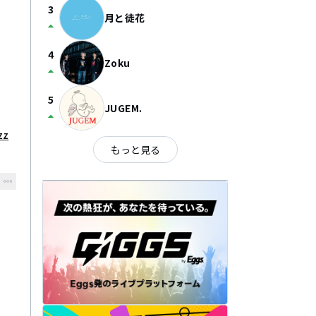
3
月と徒花
arrow_drop_up
4
Zoku
arrow_drop_up
5
JUGEM.
arrow_drop_up
zz
もっと見る