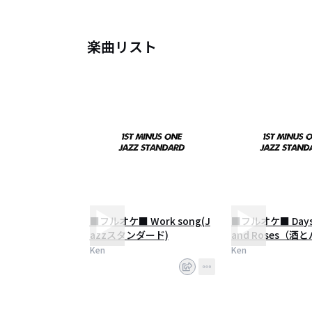
楽曲リスト
■フルオケ■ Work song(J
■フルオケ■ Days 
azzスタンダード)
and Roses（酒
日々）（Jazzス
Ken
Ken
ド）