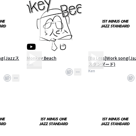
ong(Jazzス
Monkey Beach
[Ba Less]Work song(Ja
スタンダード)
Ken
Ken