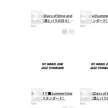
[Dr Less]Days of Wine and
[Sax Less]Summ
Roses（酒とバラの日々）
azzスタンダード
（Jazzスタンダード）
Ken
Ken
■フルオケ■Summertime
[Ba Less]Days of
（Jazzスタンダード）
Roses（酒とバ
（Jazzスタンダ
Ken
Ken