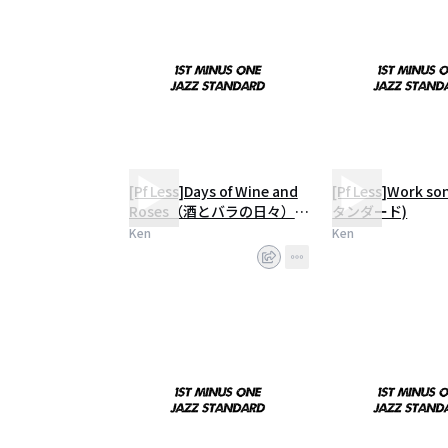
[Pf Less]Days of Wine and
[Pf Less]Work s
Roses（酒とバラの日々）
タンダード)
（Jazzスタンダード）
Ken
Ken