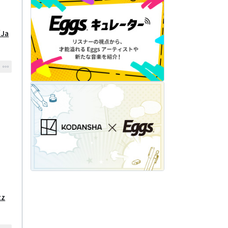
（Ja
zz