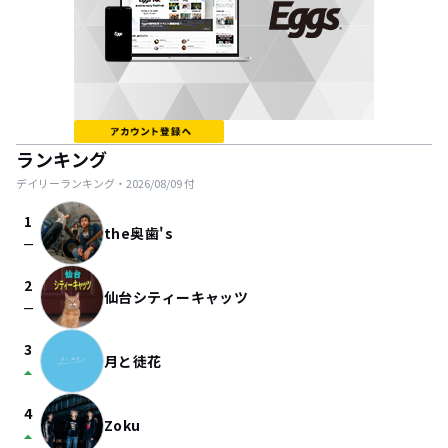
ランキング
デイリーランキング・
2026/08/09
付
1
the奥歯's
check_indeterminate_small
2
仙台シティーキャッツ
check_indeterminate_small
3
月と徒花
arrow_drop_up
4
Zoku
arrow_drop_up