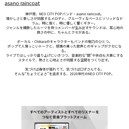
asano raincoat
神戸発、NEO CITY POPバンド・asano raincoat。

懐かしさと新しさが同居するメロディ、グルーヴィなベースとソリッドなド
ラム、時に鋭く、時に優しく響くギター。

ジャンルを横断したルーツを持つメンバーが生み出すサウンドは、耳心地の
良さの中に、ちゃんとクセがある。

ボーカル・Chikaraのキャラクターもバンドの魅力のひとつ。

ポップで人懐っこいトークと、感情の乗った歌声とのギャップがクセにな
る。

ライブではしっかり盛り上げにいきつつ、音楽的な“間”や余白も大事にする
スタイルで、熱さと心地よさが同居する空間をつくり出す。

気づけば身体が揺れてて、気づけば口ずさんでる。

そんな“ちょうどよさ”を追求する、2020年代のNEO CITY POP。