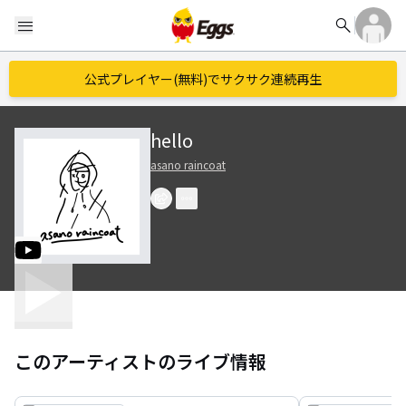
search
menu
公式プレイヤー(無料)でサクサク連続再生
hello
asano raincoat
このアーティストのライブ情報