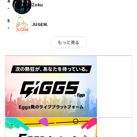
4
Zoku
arrow_drop_up
5
JUGEM.
arrow_drop_up
もっと見る