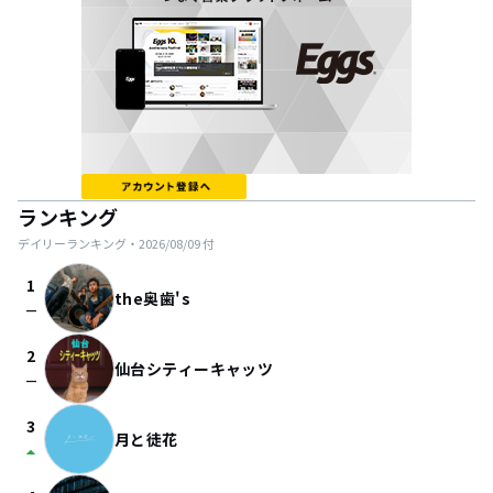
ランキング
デイリーランキング・
2026/08/09
付
1
the奥歯's
check_indeterminate_small
2
仙台シティーキャッツ
check_indeterminate_small
3
月と徒花
arrow_drop_up