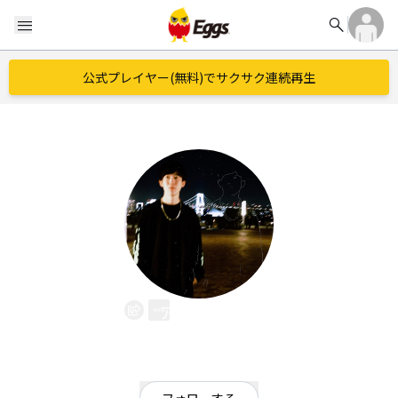
search
menu
公式プレイヤー(無料)でサクサク連続再生
アサノソラ
EggsID：
asora0221
74
フォロワー