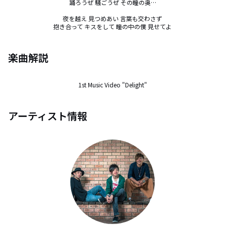
踊ろうぜ 騒ごうぜ その瞳の奥…

夜を越え 見つめあい 言葉も交わさず

抱き合って キスをして 瞳の中の僕 見せてよ
楽曲解説
1st Music Video "Delight"
アーティスト情報