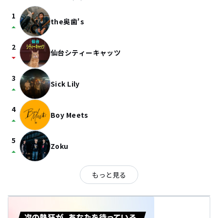
1
the奥歯's
arrow_drop_up
2
仙台シティーキャッツ
arrow_drop_down
3
Sick Lily
arrow_drop_up
4
Boy Meets
arrow_drop_up
5
Zoku
arrow_drop_up
もっと見る