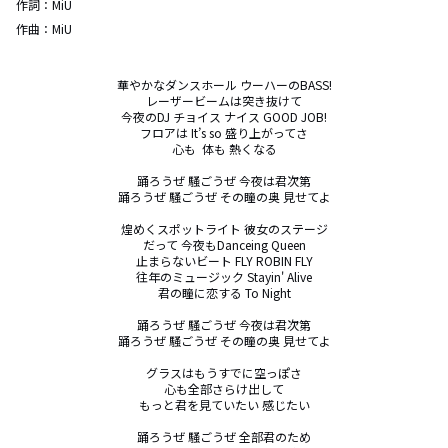
作詞：
MiU
作曲：
MiU
華やかなダンスホール ウーハーのBASS!

レーザービームは突き抜けて

今夜のDJ チョイス ナイス GOOD JOB!

フロアは It’s so 盛り上がってさ

心も  体も 熱くなる

踊ろうぜ 騒ごうぜ 今夜は君次第

踊ろうぜ 騒ごうぜ その瞳の奥 見せてよ

煌めくスポットライト 彼女のステージ

だって 今夜もDanceing Queen

止まらないビート FLY ROBIN FLY

往年のミュージック Stayin' Alive

君の瞳に恋する To Night

踊ろうぜ 騒ごうぜ 今夜は君次第

踊ろうぜ 騒ごうぜ その瞳の奥 見せてよ

グラスはもうすでに空っぽさ

心も全部さらけ出して

もっと君を見ていたい 感じたい

踊ろうぜ 騒ごうぜ 全部君のため
