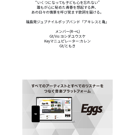
“いくつになっても子ども心を忘れない”

誰もが心に秘めた青春を想起する声、

あの日々の情景を呼び覚ます歌詞を届ける。

福島発ジュブナイルポップバンド「アキレスと亀」

メンバー(R→L)

Gt/Vo:ヨシダユウスケ

Keyマニュピレーター:カレン

Gt/ともき