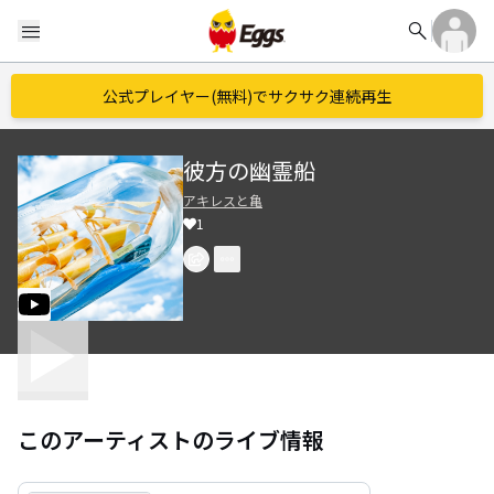
search
menu
公式プレイヤー(無料)でサクサク連続再生
彼方の幽霊船
アキレスと亀
1
このアーティストのライブ情報