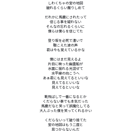
しわくちゃの宝の地図

破れるくらい握りしめて

だれかに馬鹿にされたって

信じる事を疑わない

そんなの忘れるくらいに

僕らは僕らを信じてた

登り坂を必死で漕いで

聴こえた波の声

君は今も覚えているかな

僕にはまだ見えるよ

片目に映った幽霊船が

水面に揺れる光混ぜて

水平線の向こうへ

あぁ君にも見えてるといいな

見えてるといいな

見えてるといいな

靴飛ばしで一番になるとか

くだらない事でも本気だった

馬鹿だなと笑って誤魔化してる

大人ぶった僕を笑ってくれるかい

くだらないって破り捨てた

宝の地図はもう二度と

見つからないんだ
