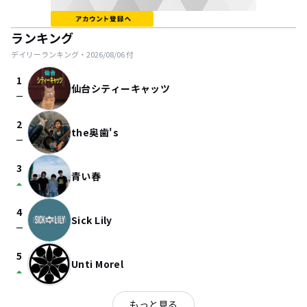
ランキング
デイリーランキング・
2026/08/06
付
1
仙台シティーキャッツ
check_indeterminate_small
2
the奥歯's
check_indeterminate_small
3
青い春
arrow_drop_up
4
Sick Lily
check_indeterminate_small
5
Unti Morel
arrow_drop_up
もっと見る