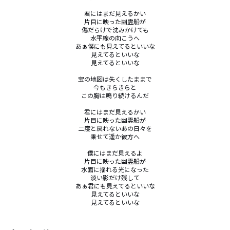
君にはまだ見えるかい

片目に映った幽霊船が

傷だらけで沈みかけても

水平線の向こうへ

あぁ僕にも見えてるといいな

見えてるといいな

見えてるといいな

宝の地図は失くしたままで

今もきらきらと

この胸は鳴り続けるんだ

君にはまだ見えるかい

片目に映った幽霊船が

二度と戻れないあの日々を

乗せて遥か彼方へ

僕にはまだ見えるよ

片目に映った幽霊船が

水面に揺れる光になった

淡い影だけ残して

あぁ君にも見えてるといいな

見えてるといいな

見えてるといいな