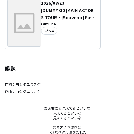
2026/08/23
[DUMMYKID]MAIN ACTOR
S TOUR・[Souvenir]Euda
Out Line
imonia Tour ’26
location_on
福島
歌詞
作詞：
ヨシダユウスケ
作曲：
ヨシダユウスケ
あぁ君にも見えてるといいな

見えてるといいな

見えてるといいな

ほろ苦さを燃料に

小さなペダル漕ぎだした
