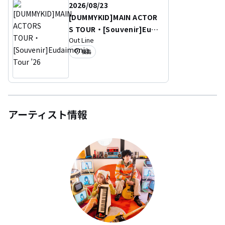
2026/08/23
[DUMMYKID]MAIN ACTOR
S TOUR・[Souvenir]Euda
Out Line
imonia Tour ’26
location_on
福島
アーティスト情報