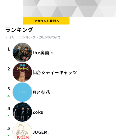
ランキング
デイリーランキング・
2026/08/09
付
1
the奥歯's
check_indeterminate_small
2
仙台シティーキャッツ
check_indeterminate_small
3
月と徒花
arrow_drop_up
4
Zoku
arrow_drop_up
5
JUGEM.
arrow_drop_up