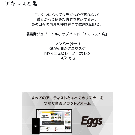
アキレスと亀
“いくつになっても子ども心を忘れない”

誰もが心に秘めた青春を想起する声、

あの日々の情景を呼び覚ます歌詞を届ける。

福島発ジュブナイルポップバンド「アキレスと亀」

メンバー(R→L)

Gt/Vo:ヨシダユウスケ

Keyマニュピレーター:カレン

Gt/ともき