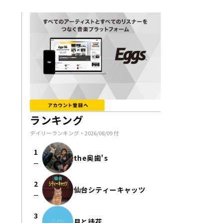
ランキング
デイリーランキング・
2026/08/09
付
1
the奥歯's
check_indeterminate_small
2
仙台シティーキャッツ
check_indeterminate_small
3
月と徒花