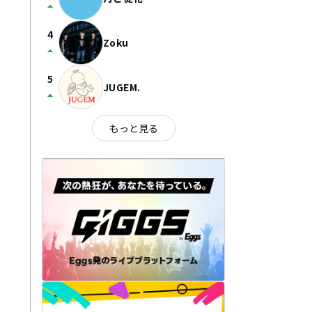
arrow_drop_up
4
Zoku
arrow_drop_up
5
JUGEM.
arrow_drop_up
もっと見る