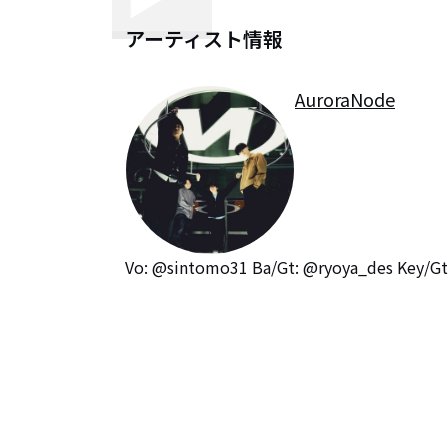
アーティスト情報
AuroraNode
Vo: @sintomo31 Ba/Gt: @ryoya_des Key/G