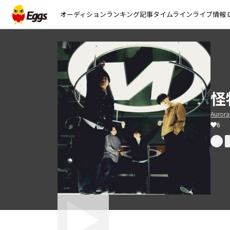
オーディション
ランキング
記事
タイムライン
ライブ情報
open_
怪
Auror
6