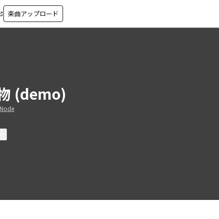
楽曲アップロード
in_new
物 (demo)
aNode