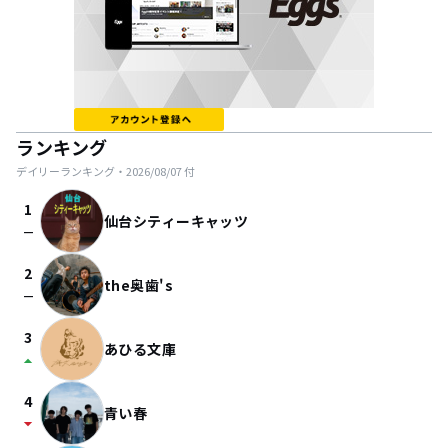
ランキング
デイリーランキング・
2026/08/07
付
1
仙台シティーキャッツ
check_indeterminate_small
2
the奥歯's
check_indeterminate_small
3
あひる文庫
arrow_drop_up
4
青い春
arrow_drop_down