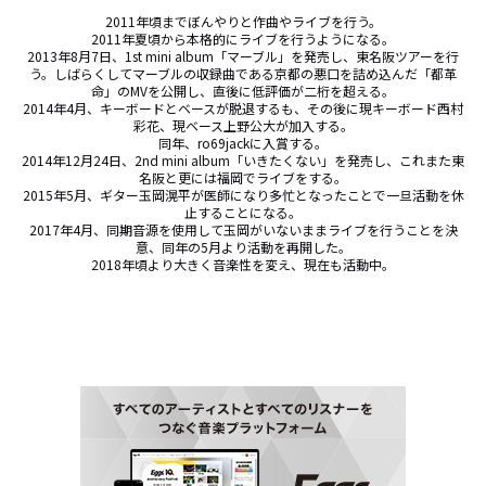
2011年頃までぼんやりと作曲やライブを行う。

2011年夏頃から本格的にライブを行うようになる。

2013年8月7日、1st mini album「マーブル」を発売し、東名阪ツアーを行
う。しばらくしてマーブルの収録曲である京都の悪口を詰め込んだ「都革
命」のMVを公開し、直後に低評価が二桁を超える。

2014年4月、キーボードとベースが脱退するも、その後に現キーボード西村
彩花、現ベース上野公大が加入する。

同年、ro69jackに入賞する。

2014年12月24日、2nd mini album「いきたくない」を発売し、これまた東
名阪と更には福岡でライブをする。

2015年5月、ギター玉岡滉平が医師になり多忙となったことで一旦活動を休
止することになる。

2017年4月、同期音源を使用して玉岡がいないままライブを行うことを決
意、同年の5月より活動を再開した。

2018年頃より大きく音楽性を変え、現在も活動中。