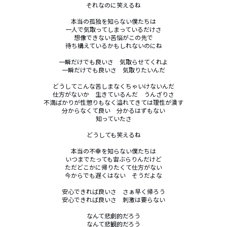
それなのに笑えるね

本当の孤独を知らない僕たちは

一人で気取ってしまっているだけさ

想像できない苦悩がこの先で

待ち構えているかもしれないのにね

一瞬だけでも良いさ　気取らせてくれよ

一瞬だけでも良いさ　気取りたいんだ

どうしてこんな苦しまなくちゃいけないんだ

仕方がないか　生きているんだ　うんざりさ

不満ばかりが性懲りもなく溢れてきては理性が潰す

分からなくて良い　分かるはずもない

知っていたさ

どうしても笑えるね

本当の不幸を知らない僕たちは

いつまでたっても宙ぶらりんだけど

ただどこかに帰りたくて仕方がない

今からでも遅くはない　そうだよな

安心できれば良いさ　さぁ早く帰ろう

安心できれば良いさ　刺激は要らない

なんて悲劇的だろう

なんて悲観的だろう
