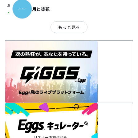
5
月と徒花
arrow_drop_up
もっと見る