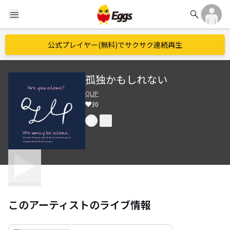
search
menu
公式プレイヤー(無料)でサクサク連続再生
孤独かもしれない
QLIP
30
このアーティストのライブ情報