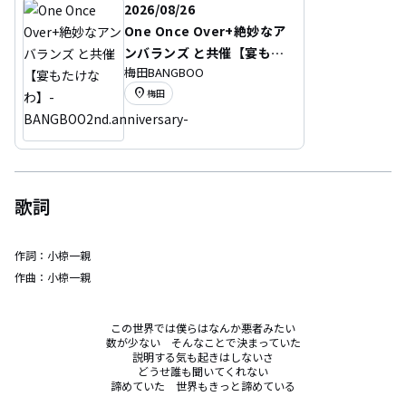
2026/08/26
One Once Over+絶妙なア
ンバランズ と共催【宴もた
梅田BANGBOO
けなわ】-BANGBOO2nd.a
location_on
梅田
nniversary-
歌詞
作詞：
小椋一親
作曲：
小椋一親
この世界では僕らはなんか悪者みたい

数が少ない　そんなことで決まっていた

説明する気も起きはしないさ

どうせ誰も聞いてくれない

諦めていた　世界もきっと諦めている
