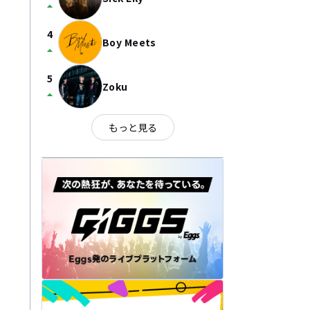
arrow_drop_up
4
Boy Meets
arrow_drop_up
5
Zoku
arrow_drop_up
もっと見る