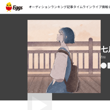
オーディション
ランキング
記事
タイムライン
ライブ情報
open_
七
Ayu