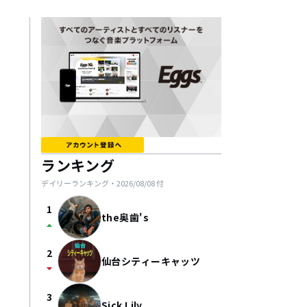
ランキング
デイリーランキング・
2026/08/08
付
1
the奥歯's
arrow_drop_up
2
仙台シティーキャッツ
arrow_drop_down
3
Sick Lily