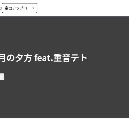
楽曲アップロード
in_new
月の夕方 feat.重音テト