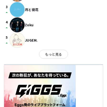
3
月と徒花
arrow_drop_up
4
Zoku
arrow_drop_up
5
JUGEM.
arrow_drop_up
もっと見る