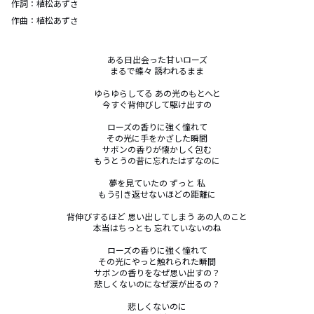
作詞：
植松あずさ
作曲：
植松あずさ
ある日出会った甘いローズ

まるで蝶々 誘われるまま

ゆらゆらしてる あの光のもとへと

今すぐ背伸びして駆け出すの

ローズの香りに強く憧れて

その光に手をかざした瞬間

サボンの香りが懐かしく包む

もうとうの昔に忘れたはずなのに

夢を見ていたの ずっと 私

もう引き返せないほどの距離に

背伸びするほど 思い出してしまう あの人のこと

本当はちっとも 忘れていないのね

ローズの香りに強く憧れて

その光にやっと触れられた瞬間

サボンの香りをなぜ思い出すの？

悲しくないのになぜ涙が出るの？

悲しくないのに
