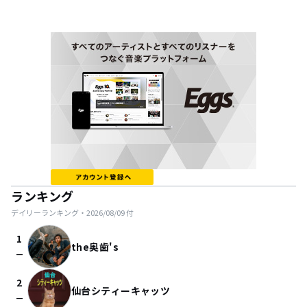
ランキング
デイリーランキング・
2026/08/09
付
1
the奥歯's
check_indeterminate_small
2
仙台シティーキャッツ
check_indeterminate_small