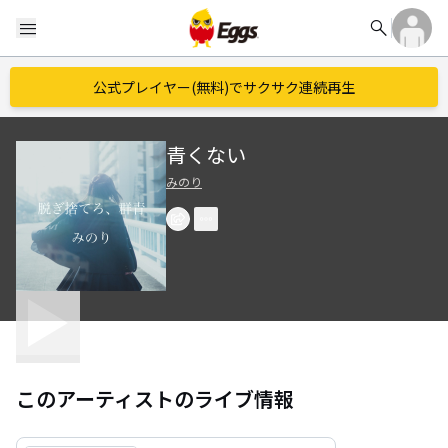
search
menu
公式プレイヤー(無料)でサクサク連続再生
青くない
みのり
このアーティストのライブ情報