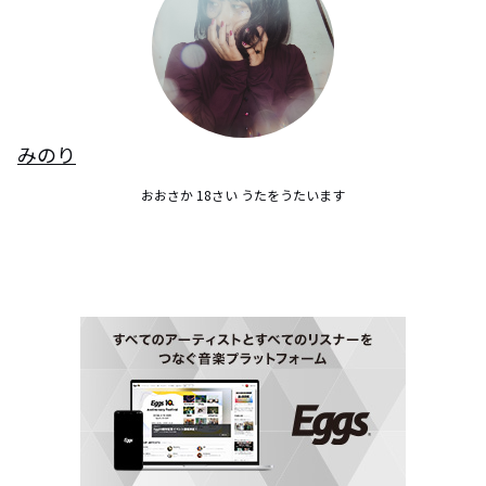
みのり
おおさか 18さい うたをうたいます