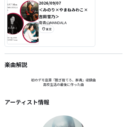
2026/09/07
＜みのり×やまねみわこ×
吉田雪乃＞
南青山MANDALA
location_on
東京
楽曲解説
初のデモ音源「脱ぎ捨てろ、群青」収録曲

高校生活の最後に作った曲
アーティスト情報