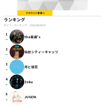
ランキング
デイリーランキング・
2026/08/09
付
1
the奥歯's
check_indeterminate_small
2
仙台シティーキャッツ
check_indeterminate_small
3
月と徒花
arrow_drop_up
4
Zoku
arrow_drop_up
5
JUGEM.
arrow_drop_up